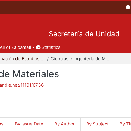
Secretaría de Unidad
All of Zaloamati
Statistics
Coordinación de Estudios de Posgrado - CBI
Ciencias e Ingeniería de Materiales
 de Materiales
handle.net/11191/6736
ns
By Issue Date
By Author
By Subject
By Ti