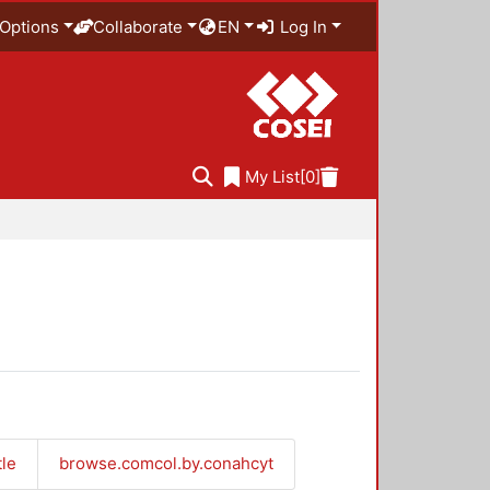
Options
Collaborate
EN
Log In
My List
[0]
tle
browse.comcol.by.conahcyt