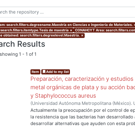
am: search.filters.degreename.Maestría en Ciencias e Ingeniería de Materiales.
 search.filters.itemtype.Tesis de maestría
×
CONAHCYT Area: search.filters.co
e obtained: search.filters.degreelevel.Maestría.
×
arch Results
showing
1 - 1 of 1
Item
Add to my list
Preparación, caracterización y estudios
metal orgánicas de plata y su acción bac
y Staphylococcus aureus
(
Universidad Autónoma Metropolitana (México). 
de Servicios de Información.
,
2019-06
)
Celis Ari
Actualmente la preocupación por el control de 
ng...
la resistencia que las bacterias han desarrollado a
desarrollar alternativas que ayuden con esta pro
prioridad. Una opción podría ser utilizar materia