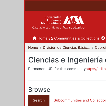
Home
Communities & Collections
Home
División de Ciencias Básicas e Ingeniería
Ciencias e Ingeniería
Permanent URI for this community
https://hdl.
Browse
Search
Subcommunities and Collectio