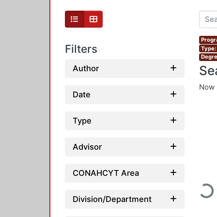
Progr
Filters
Type:
Degre
Se
Author
Now 
Date
Type
Advisor
CONAHCYT Area
Loadi
Division/Department