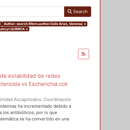
Search
×
Author: search.filters.author.Celis Arias, Vanessa
×
nahcyt.QUÍMICA
×
 de estabilidad de redes
tericida vs Escherichia coli
Unidad Azcapotzalco. Coordinación
as, Vanessa
epidemias ha incrementado debido a
 los antibióticos, por lo que
blemática se ha convertido en una
les que actúen como bactericidas