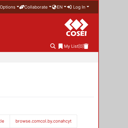
Options
Collaborate
EN
Log In
My List
[0]
tle
browse.comcol.by.conahcyt