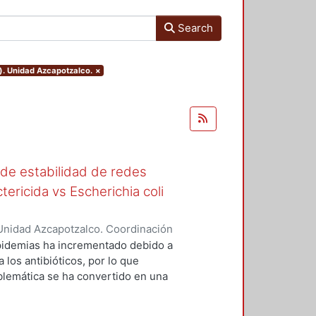
Search
). Unidad Azcapotzalco.
×
 de estabilidad de redes
tericida vs Escherichia coli
Unidad Azcapotzalco. Coordinación
as, Vanessa
epidemias ha incrementado debido a
 los antibióticos, por lo que
blemática se ha convertido en una
les que actúen como bactericidas
son materiales porosos que