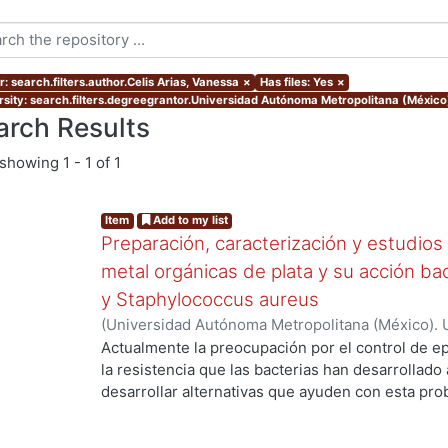
: search.filters.author.Celis Arias, Vanessa
×
Has files: Yes
×
rsity: search.filters.degreegrantor.Universidad Autónoma Metropolitana (México
arch Results
showing
1 - 1 of 1
Item
Add to my list
Preparación, caracterización y estudios
metal orgánicas de plata y su acción bac
y Staphylococcus aureus
(
Universidad Autónoma Metropolitana (México). 
de Servicios de Información.
,
2019-06
)
Celis Ari
Actualmente la preocupación por el control de 
la resistencia que las bacterias han desarrollado a
desarrollar alternativas que ayuden con esta pro
prioridad. Una opción podría ser utilizar materia
como las redes metal orgánicas (MOF). Las MOF 