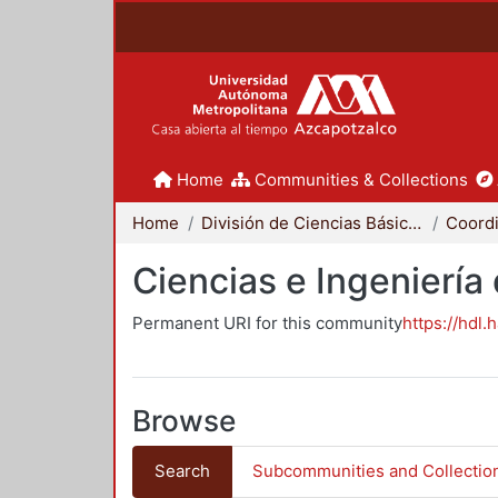
Home
Communities & Collections
Home
División de Ciencias Básicas e Ingeniería
Ciencias e Ingeniería
Permanent URI for this community
https://hdl.
Browse
Search
Subcommunities and Collectio