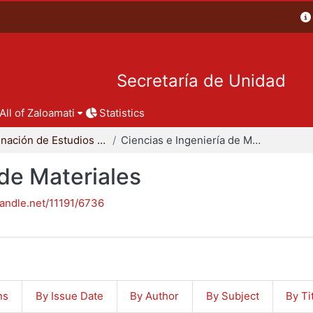
Secretaría de Unidad
All of Zaloamati
Statistics
Coordinación de Estudios de Posgrado - CBI
Ciencias e Ingeniería de Materiales
 de Materiales
handle.net/11191/6736
ns
By Issue Date
By Author
By Subject
By Ti