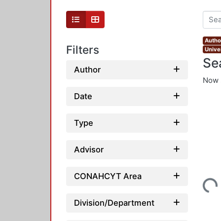
Author
Filters
Unive
Se
Author
Now 
Date
Type
Advisor
Loading...
CONAHCYT Area
Division/Department