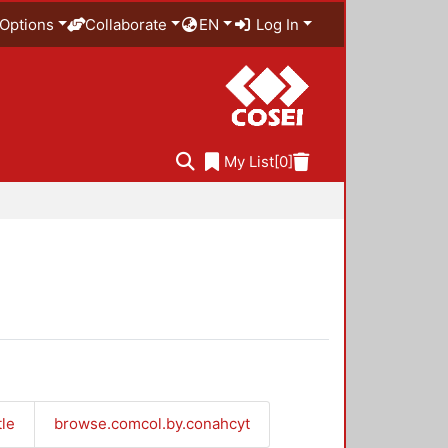
Options
Collaborate
EN
Log In
My List
[0]
tle
browse.comcol.by.conahcyt