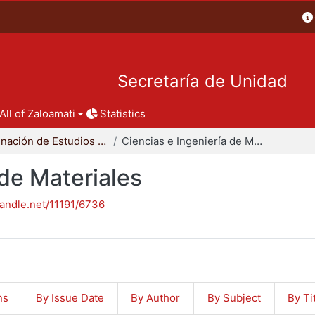
Secretaría de Unidad
All of Zaloamati
Statistics
Coordinación de Estudios de Posgrado - CBI
Ciencias e Ingeniería de Materiales
 de Materiales
handle.net/11191/6736
ns
By Issue Date
By Author
By Subject
By Ti