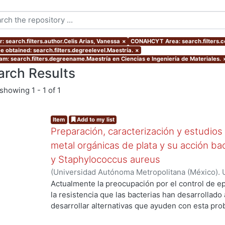
: search.filters.author.Celis Arias, Vanessa
×
CONAHCYT Area: search.filters.
e obtained: search.filters.degreelevel.Maestría.
×
am: search.filters.degreename.Maestría en Ciencias e Ingeniería de Materiales.
arch Results
showing
1 - 1 of 1
Item
Add to my list
Preparación, caracterización y estudios
metal orgánicas de plata y su acción bac
y Staphylococcus aureus
(
Universidad Autónoma Metropolitana (México). 
de Servicios de Información.
,
2019-06
)
Celis Ari
Actualmente la preocupación por el control de 
ng...
la resistencia que las bacterias han desarrollado a
desarrollar alternativas que ayuden con esta pro
prioridad. Una opción podría ser utilizar materia