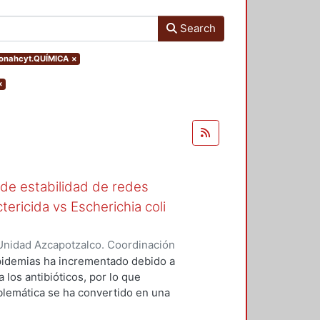
Search
conahcyt.QUÍMICA
×
×
 de estabilidad de redes
tericida vs Escherichia coli
Unidad Azcapotzalco. Coordinación
as, Vanessa
epidemias ha incrementado debido a
 los antibióticos, por lo que
blemática se ha convertido en una
les que actúen como bactericidas