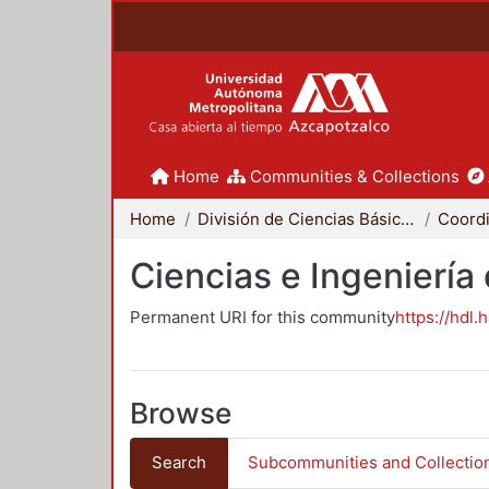
Home
Communities & Collections
Home
División de Ciencias Básicas e Ingeniería
Ciencias e Ingeniería
Permanent URI for this community
https://hdl.
Browse
Search
Subcommunities and Collectio