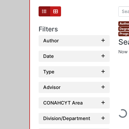
Author
Filters
Degre
Progr
Se
Author
Now 
Date
Type
Advisor
CONAHCYT Area
Loadi
Division/Department