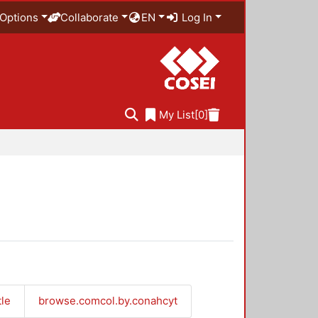
Options
Collaborate
EN
Log In
My List
[0]
tle
browse.comcol.by.conahcyt