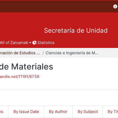
Secretaría de Unidad
All of Zaloamati
Statistics
Coordinación de Estudios de Posgrado - CBI
Ciencias e Ingeniería de Materiales
 de Materiales
handle.net/11191/6736
ns
By Issue Date
By Author
By Subject
By Ti