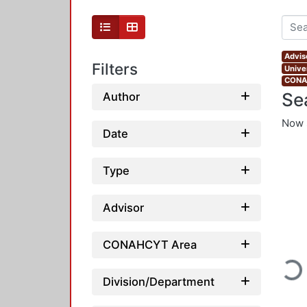
Advis
Filters
Unive
CONAH
Se
Author
Now 
Date
Type
Advisor
CONAHCYT Area
Loadi
Division/Department