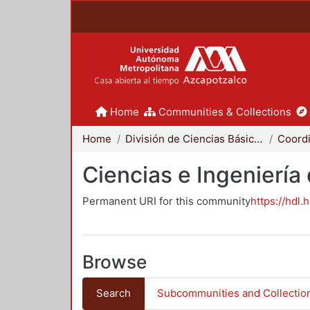
Home
Communities & Collections
Home
División de Ciencias Básicas e Ingeniería
Ciencias e Ingeniería
Permanent URI for this community
https://hdl.
Browse
Search
Subcommunities and Collectio