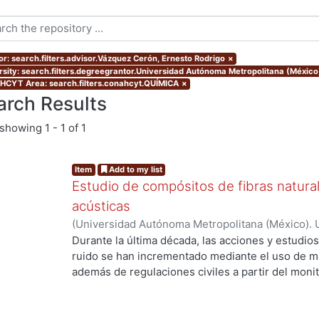
or: search.filters.advisor.Vázquez Cerón, Ernesto Rodrigo
×
rsity: search.filters.degreegrantor.Universidad Autónoma Metropolitana (México
CYT Area: search.filters.conahcyt.QUÍMICA
×
arch Results
showing
1 - 1 of 1
Item
Add to my list
Estudio de compósitos de fibras naturale
acústicas
(
Universidad Autónoma Metropolitana (México). 
de Servicios de Información.
,
2022-07
)
Victoria 
Durante la última década, las acciones y estudios
ruido se han incrementado mediante el uso de ma
ng...
además de regulaciones civiles a partir del moni
exposición a altos niveles de presión sonora pu
psicológicos y fisiológicos como ansiedad, depre
cardíacos, auditivos o cognitivos, así como la pér