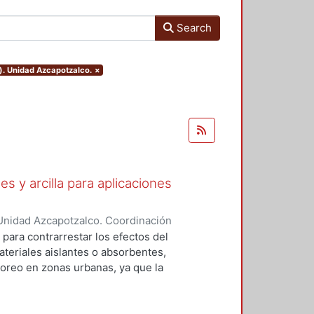
Search
). Unidad Azcapotzalco.
×
s y arcilla para aplicaciones
Unidad Azcapotzalco. Coordinación
Martínez, Uriel
 para contrarrestar los efectos del
teriales aislantes o absorbentes,
toreo en zonas urbanas, ya que la
ede causar problemas de salud
sión, estrés, fatiga, problemas
dida irreversible de audición. Este