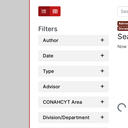
Advis
Filters
Divis
Se
Author
Now 
Date
Type
Advisor
CONAHCYT Area
Loading...
Division/Department