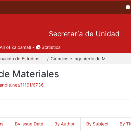
Secretaría de Unidad
All of Zaloamati
Statistics
Coordinación de Estudios de Posgrado - CBI
Ciencias e Ingeniería de Materiales
 de Materiales
handle.net/11191/6736
ns
By Issue Date
By Author
By Subject
By Ti