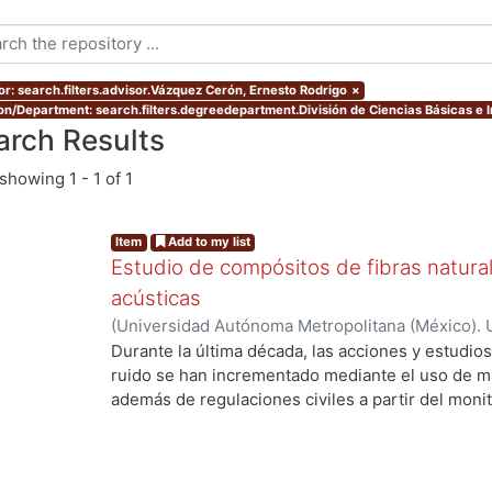
or: search.filters.advisor.Vázquez Cerón, Ernesto Rodrigo
×
ion/Department: search.filters.degreedepartment.División de Ciencias Básicas e I
arch Results
showing
1 - 1 of 1
Item
Add to my list
Estudio de compósitos de fibras naturale
acústicas
(
Universidad Autónoma Metropolitana (México). 
de Servicios de Información.
,
2022-07
)
Victoria 
Durante la última década, las acciones y estudios
ruido se han incrementado mediante el uso de ma
además de regulaciones civiles a partir del moni
exposición a altos niveles de presión sonora pu
psicológicos y fisiológicos como ansiedad, depre
cardíacos, auditivos o cognitivos, así como la pér