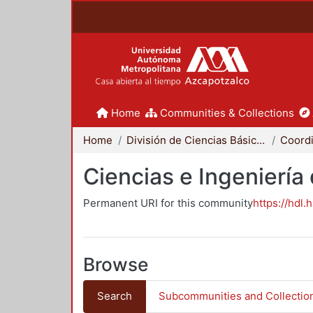
Home
Communities & Collections
Home
División de Ciencias Básicas e Ingeniería
Ciencias e Ingeniería
Permanent URI for this community
https://hdl.
Browse
Search
Subcommunities and Collectio