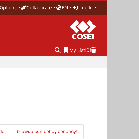
Options
Collaborate
EN
Log In
My List
[0]
tle
browse.comcol.by.conahcyt