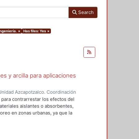
Search
ngeniería.
×
Has files: Yes
×
s y arcilla para aplicaciones
Unidad Azcapotzalco. Coordinación
Martínez, Uriel
 para contrarrestar los efectos del
teriales aislantes o absorbentes,
toreo en zonas urbanas, ya que la
ede causar problemas de salud
sión, estrés, fatiga, problemas
dida irreversible de audición. Este