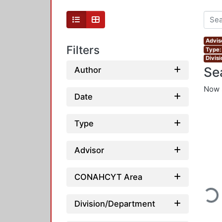
Advis
Filters
Type:
Divis
Se
Author
Now 
Date
Type
Advisor
CONAHCYT Area
Loadi
Division/Department