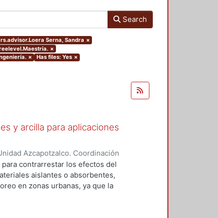
Search
ters.advisor.Loera Serna, Sandra
×
reelevel.Maestría.
×
ngeniería.
×
Has files: Yes
×
s y arcilla para aplicaciones
Unidad Azcapotzalco. Coordinación
Martínez, Uriel
 para contrarrestar los efectos del
teriales aislantes o absorbentes,
toreo en zonas urbanas, ya que la
ede causar problemas de salud
sión, estrés, fatiga, problemas
dida irreversible de audición. Este