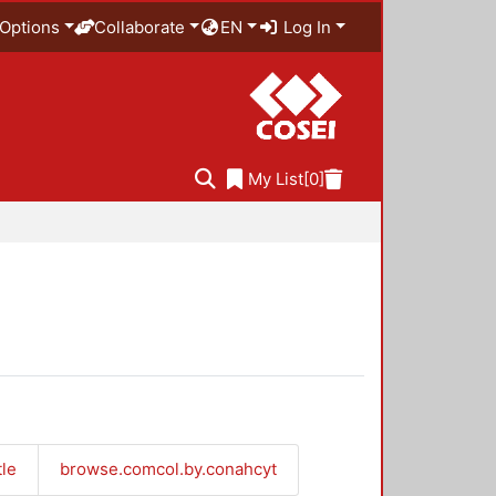
Options
Collaborate
EN
Log In
My List
[0]
tle
browse.comcol.by.conahcyt