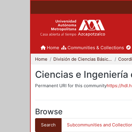
Home
Communities & Collections
Home
División de Ciencias Básicas e Ingeniería
Ciencias e Ingeniería
Permanent URI for this community
https://hdl.
Browse
Search
Subcommunities and Collectio