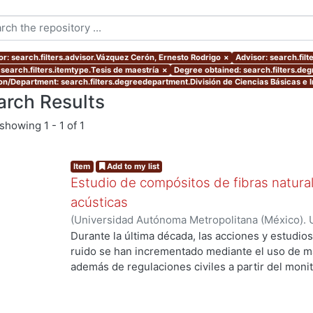
or: search.filters.advisor.Vázquez Cerón, Ernesto Rodrigo
×
Advisor: search.fil
 search.filters.itemtype.Tesis de maestría
×
Degree obtained: search.filters.deg
ion/Department: search.filters.degreedepartment.División de Ciencias Básicas e I
arch Results
showing
1 - 1 of 1
Item
Add to my list
Estudio de compósitos de fibras naturale
acústicas
(
Universidad Autónoma Metropolitana (México). 
de Servicios de Información.
,
2022-07
)
Victoria 
Durante la última década, las acciones y estudios
ruido se han incrementado mediante el uso de ma
ng...
además de regulaciones civiles a partir del moni
exposición a altos niveles de presión sonora pu
psicológicos y fisiológicos como ansiedad, depre
cardíacos, auditivos o cognitivos, así como la pér