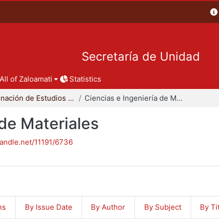
Secretaría de Unidad
All of Zaloamati
Statistics
Coordinación de Estudios de Posgrado - CBI
Ciencias e Ingeniería de Materiales
 de Materiales
handle.net/11191/6736
ns
By Issue Date
By Author
By Subject
By Ti