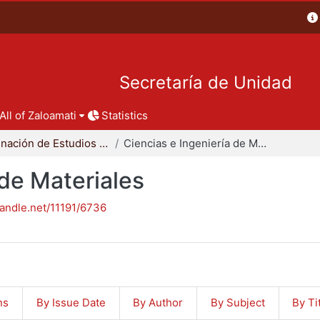
Secretaría de Unidad
All of Zaloamati
Statistics
Coordinación de Estudios de Posgrado - CBI
Ciencias e Ingeniería de Materiales
 de Materiales
handle.net/11191/6736
ns
By Issue Date
By Author
By Subject
By Ti