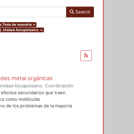
Search
pe.Tesis de maestría
×
). Unidad Azcapotzalco.
×
edes metal orgánicas
Unidad Azcapotzalco. Coordinación
 Cabrera, Jhovany
s efectos secundarios que traen
dos como moléculas
no de los problemas de la mayoría
zadas, es que se desechan en una
mo y sólo una pequeña cantidad
 generan dos problemáticas
s riñones y 2) la contaminación de