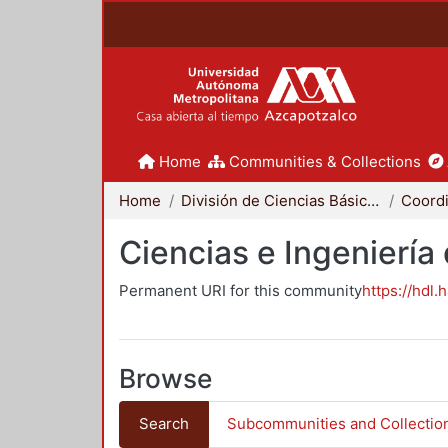
Home
Communities & Collections
Home
División de Ciencias Básicas e Ingeniería
Ciencias e Ingeniería
Permanent URI for this community
https://hdl.
Browse
Search
Subcommunities and Collectio