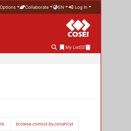
Options
Collaborate
EN
Log In
My List
[0]
tle
browse.comcol.by.conahcyt