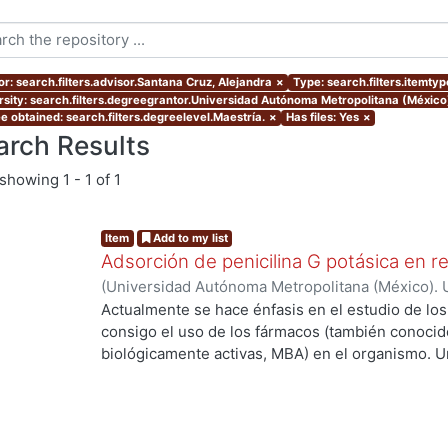
or: search.filters.advisor.Santana Cruz, Alejandra
×
Type: search.filters.itemty
rsity: search.filters.degreegrantor.Universidad Autónoma Metropolitana (México
e obtained: search.filters.degreelevel.Maestría.
×
Has files: Yes
×
arch Results
showing
1 - 1 of 1
Item
Add to my list
Adsorción de penicilina G potásica en r
(
Universidad Autónoma Metropolitana (México). 
de Servicios de Información.
,
2021-04
)
Martínez
Actualmente se hace énfasis en el estudio de lo
consigo el uso de los fármacos (también conoci
biológicamente activas, MBA) en el organismo. U
de las MBA al ser ingeridas y a su vez metaboli
elevada concentración cuando salen del organis
llega al sitio de acción. Debido a lo anterior se
importantes: 1) efectos tóxicos en el hígado y lo