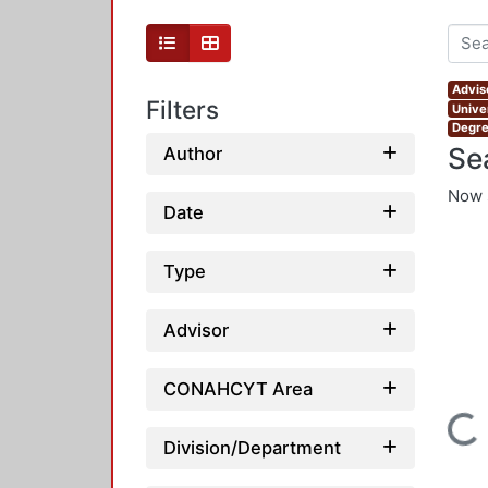
Advis
Filters
Unive
Degre
Se
Author
Now 
Date
Type
Advisor
CONAHCYT Area
Loading...
Division/Department