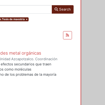
Search
pe.Tesis de maestría
×
edes metal orgánicas
Unidad Azcapotzalco. Coordinación
 Cabrera, Jhovany
s efectos secundarios que traen
dos como moléculas
no de los problemas de la mayoría
zadas, es que se desechan en una
mo y sólo una pequeña cantidad
 generan dos problemáticas
s riñones y 2) la contaminación de
. Una opción para combatir estas