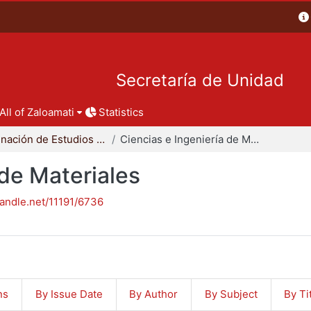
Secretaría de Unidad
All of Zaloamati
Statistics
Coordinación de Estudios de Posgrado - CBI
Ciencias e Ingeniería de Materiales
 de Materiales
handle.net/11191/6736
ns
By Issue Date
By Author
By Subject
By Ti