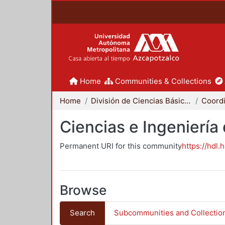
Home
Communities & Collections
Home
División de Ciencias Básicas e Ingeniería
Ciencias e Ingeniería
Permanent URI for this community
https://hdl.
Browse
Search
Subcommunities and Collectio