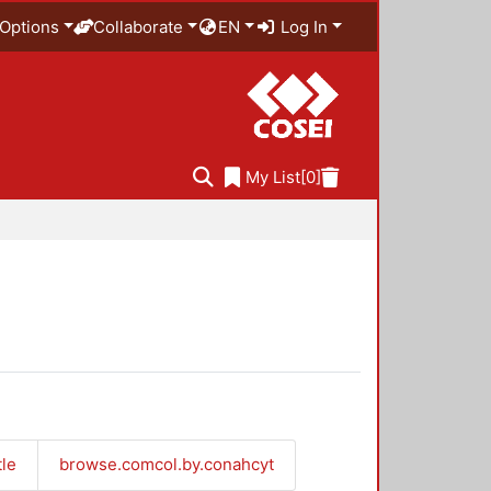
Options
Collaborate
EN
Log In
My List
[0]
tle
browse.comcol.by.conahcyt