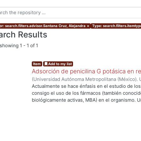
or: search.filters.advisor.Santana Cruz, Alejandra
×
Type: search.filters.itemty
arch Results
showing
1 - 1 of 1
Item
Add to my list
Adsorción de penicilina G potásica en r
(
Universidad Autónoma Metropolitana (México). 
de Servicios de Información.
,
2021-04
)
Martínez
Actualmente se hace énfasis en el estudio de lo
consigo el uso de los fármacos (también conoci
biológicamente activas, MBA) en el organismo. U
de las MBA al ser ingeridas y a su vez metaboli
elevada concentración cuando salen del organis
llega al sitio de acción. Debido a lo anterior se
importantes: 1) efectos tóxicos en el hígado y lo
aguas subterráneas (cloacas) y mantos acuíferos