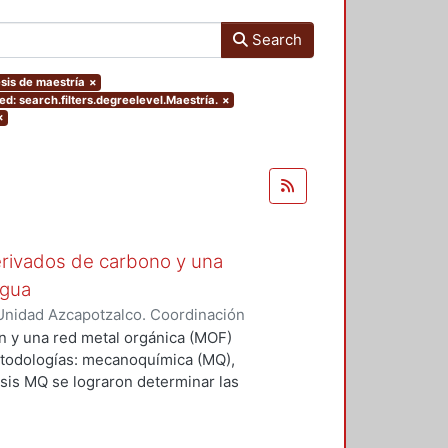
Search
esis de maestría
×
d: search.filters.degreelevel.Maestría.
×
×
rivados de carbono y una
agua
Unidad Azcapotzalco. Coordinación
árez, Jonathan
n y una red metal orgánica (MOF)
etodologías: mecanoquímica (MQ),
tesis MQ se lograron determinar las
a una mezcla mecánica de los
ó, de acuerdo con los resultados
ial carbonoso se agrega a la MOF,