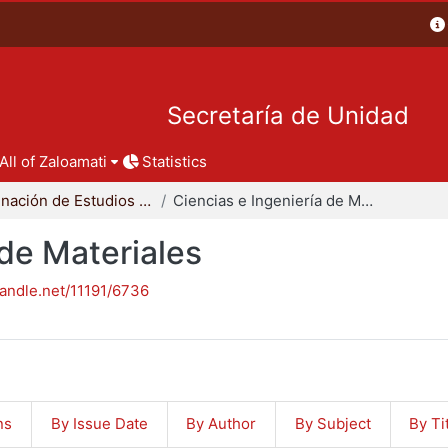
Secretaría de Unidad
All of Zaloamati
Statistics
Coordinación de Estudios de Posgrado - CBI
Ciencias e Ingeniería de Materiales
 de Materiales
handle.net/11191/6736
ns
By Issue Date
By Author
By Subject
By Ti