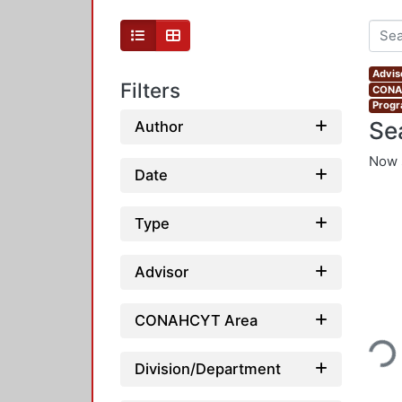
Advis
Filters
CONAH
Progr
Se
Author
Now 
Date
Type
Advisor
Loading
CONAHCYT Area
Division/Department