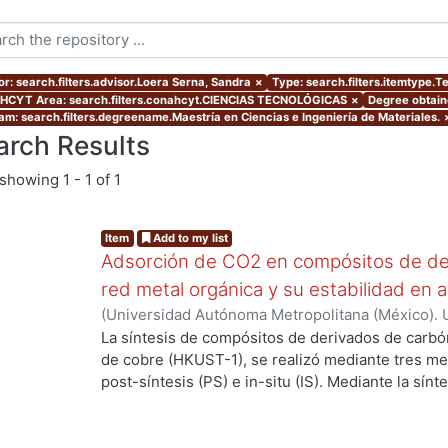
or: search.filters.advisor.Loera Serna, Sandra
×
Type: search.filters.itemtype.T
CYT Area: search.filters.conahcyt.CIENCIAS TECNOLÓGICAS
×
Degree obtaine
am: search.filters.degreename.Maestría en Ciencias e Ingeniería de Materiales.
arch Results
showing
1 - 1 of 1
Item
Add to my list
Adsorción de CO2 en compósitos de de
red metal orgánica y su estabilidad en 
(
Universidad Autónoma Metropolitana (México). 
de Servicios de Información.
,
2019-06
)
Cortés Su
La síntesis de compósitos de derivados de carbó
...
de cobre (HKUST-1), se realizó mediante tres m
post-síntesis (PS) e in-situ (IS). Mediante la sín
propiedades de los compósitos cuando se realiz
componentes, la estructura de la MOF se preserv
de difracción de rayos X (DRX). En la PS el mater