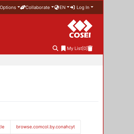
Options
Collaborate
EN
Log In
My List
[0]
tle
browse.comcol.by.conahcyt