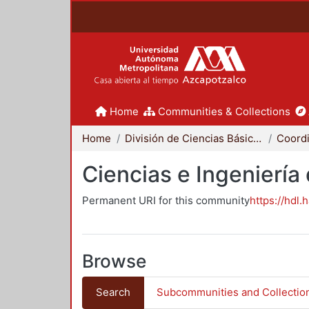
Home
Communities & Collections
Home
División de Ciencias Básicas e Ingeniería
Ciencias e Ingeniería
Permanent URI for this community
https://hdl.
Browse
Search
Subcommunities and Collectio