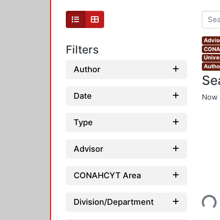
Advis
Filters
CONAH
Unive
Autho
Author
Se
Date
Now 
Type
Advisor
CONAHCYT Area
Loading...
Division/Department