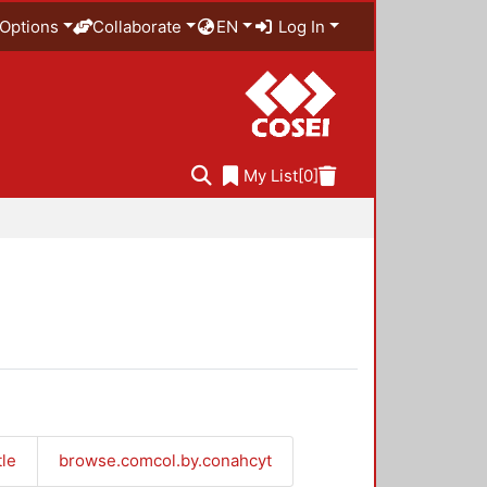
Options
Collaborate
EN
Log In
My List
[0]
tle
browse.comcol.by.conahcyt