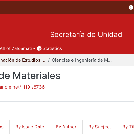
Secretaría de Unidad
All of Zaloamati
Statistics
Coordinación de Estudios de Posgrado - CBI
Ciencias e Ingeniería de Materiales
 de Materiales
handle.net/11191/6736
ns
By Issue Date
By Author
By Subject
By Ti