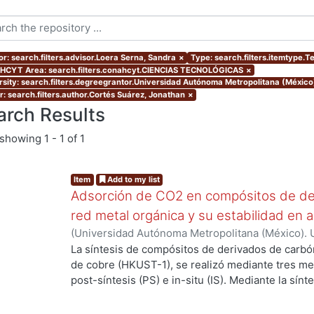
or: search.filters.advisor.Loera Serna, Sandra
×
Type: search.filters.itemtype.T
CYT Area: search.filters.conahcyt.CIENCIAS TECNOLÓGICAS
×
rsity: search.filters.degreegrantor.Universidad Autónoma Metropolitana (México
r: search.filters.author.Cortés Suárez, Jonathan
×
arch Results
showing
1 - 1 of 1
Item
Add to my list
Adsorción de CO2 en compósitos de de
red metal orgánica y su estabilidad en 
(
Universidad Autónoma Metropolitana (México). 
de Servicios de Información.
,
2019-06
)
Cortés Su
La síntesis de compósitos de derivados de carbó
de cobre (HKUST-1), se realizó mediante tres m
post-síntesis (PS) e in-situ (IS). Mediante la sín
propiedades de los compósitos cuando se realiz
componentes, la estructura de la MOF se preserv