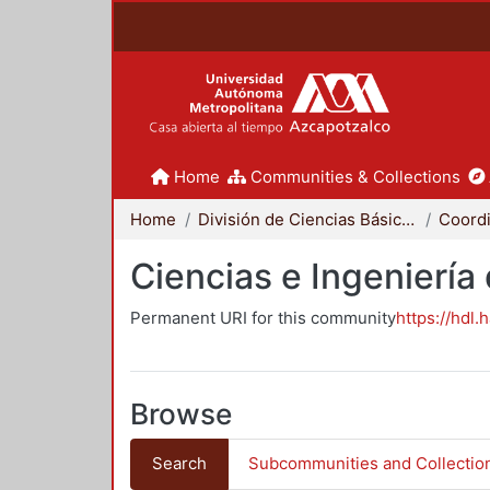
Home
Communities & Collections
Home
División de Ciencias Básicas e Ingeniería
Ciencias e Ingeniería
Permanent URI for this community
https://hdl.
Browse
Search
Subcommunities and Collectio