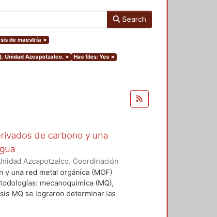
Search
esis de maestría
×
). Unidad Azcapotzalco.
×
Has files: Yes
×
rivados de carbono y una
agua
Unidad Azcapotzalco. Coordinación
árez, Jonathan
n y una red metal orgánica (MOF)
etodologías: mecanoquímica (MQ),
tesis MQ se lograron determinar las
a una mezcla mecánica de los
ó, de acuerdo con los resultados