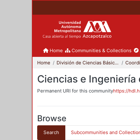
Home
Communities & Collections
Home
División de Ciencias Básicas e Ingeniería
Ciencias e Ingeniería
Permanent URI for this community
https://hdl.
Browse
Search
Subcommunities and Collectio