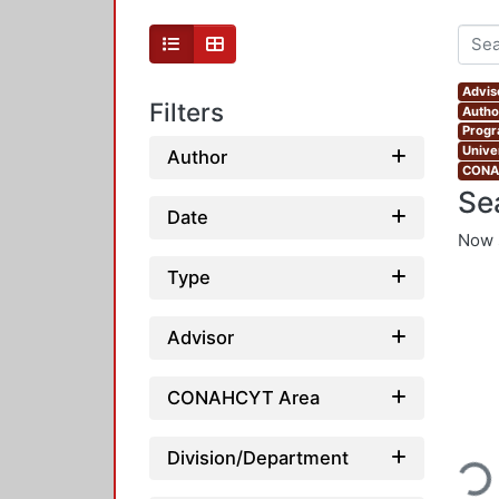
Advis
Filters
Autho
Progr
Unive
Author
CONAH
Se
Date
Now 
Type
Advisor
CONAHCYT Area
Loadin
Division/Department