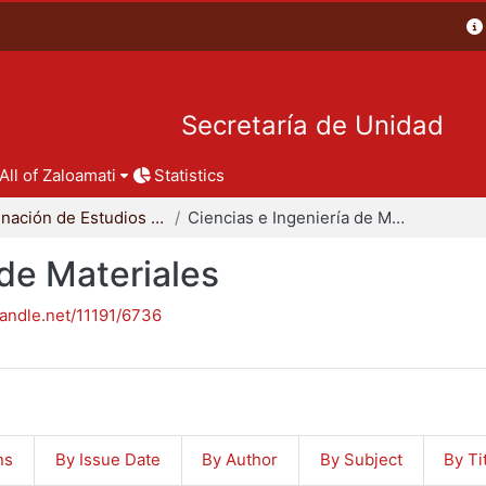
Secretaría de Unidad
All of Zaloamati
Statistics
Coordinación de Estudios de Posgrado - CBI
Ciencias e Ingeniería de Materiales
 de Materiales
handle.net/11191/6736
ns
By Issue Date
By Author
By Subject
By Ti