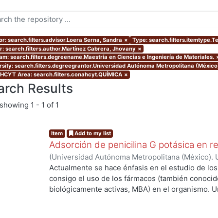
or: search.filters.advisor.Loera Serna, Sandra
×
Type: search.filters.itemtype.T
r: search.filters.author.Martínez Cabrera, Jhovany
×
am: search.filters.degreename.Maestría en Ciencias e Ingeniería de Materiales.
rsity: search.filters.degreegrantor.Universidad Autónoma Metropolitana (México
CYT Area: search.filters.conahcyt.QUÍMICA
×
arch Results
showing
1 - 1 of 1
Item
Add to my list
Adsorción de penicilina G potásica en r
(
Universidad Autónoma Metropolitana (México). 
de Servicios de Información.
,
2021-04
)
Martínez
Actualmente se hace énfasis en el estudio de lo
consigo el uso de los fármacos (también conoci
g...
biológicamente activas, MBA) en el organismo. U
de las MBA al ser ingeridas y a su vez metaboli
elevada concentración cuando salen del organis