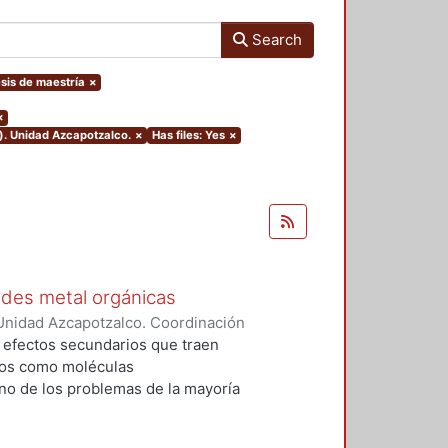
Search
esis de maestría
×
×
). Unidad Azcapotzalco.
×
Has files: Yes
×
edes metal orgánicas
Unidad Azcapotzalco. Coordinación
 Cabrera, Jhovany
s efectos secundarios que traen
dos como moléculas
no de los problemas de la mayoría
zadas, es que se desechan en una
mo y sólo una pequeña cantidad