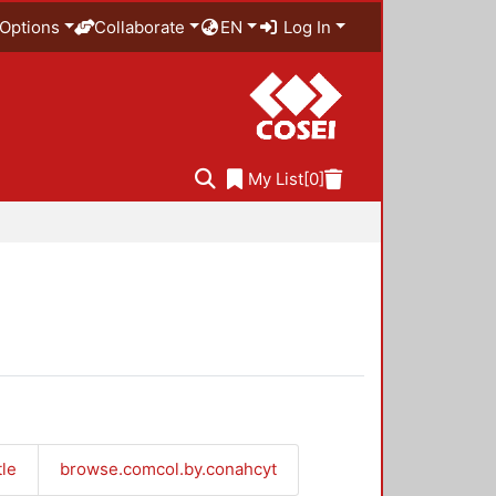
Options
Collaborate
EN
Log In
My List
[0]
tle
browse.comcol.by.conahcyt