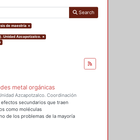
Search
esis de maestría
×
). Unidad Azcapotzalco.
×
×
edes metal orgánicas
Unidad Azcapotzalco. Coordinación
 Cabrera, Jhovany
s efectos secundarios que traen
dos como moléculas
no de los problemas de la mayoría
zadas, es que se desechan en una
mo y sólo una pequeña cantidad
 generan dos problemáticas