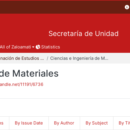
Secretaría de Unidad
All of Zaloamati
Statistics
Coordinación de Estudios de Posgrado - CBI
Ciencias e Ingeniería de Materiales
 de Materiales
handle.net/11191/6736
ns
By Issue Date
By Author
By Subject
By Ti