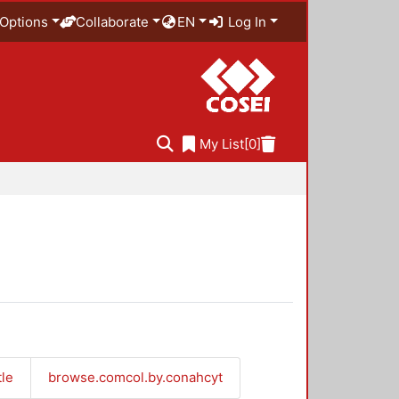
Options
Collaborate
EN
Log In
My List
[0]
tle
browse.comcol.by.conahcyt