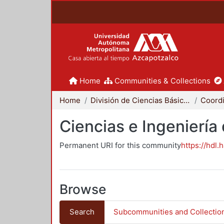
Home
Communities & Collections
Home
División de Ciencias Básicas e Ingeniería
Ciencias e Ingeniería
Permanent URI for this community
https://hdl.
Browse
Search
Subcommunities and Collectio