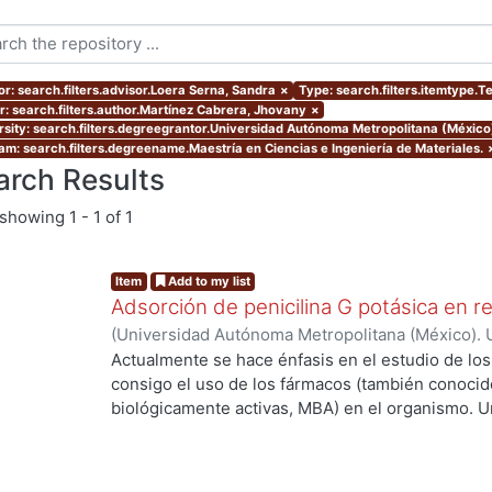
or: search.filters.advisor.Loera Serna, Sandra
×
Type: search.filters.itemtype.T
r: search.filters.author.Martínez Cabrera, Jhovany
×
rsity: search.filters.degreegrantor.Universidad Autónoma Metropolitana (México
am: search.filters.degreename.Maestría en Ciencias e Ingeniería de Materiales.
arch Results
showing
1 - 1 of 1
Item
Add to my list
Adsorción de penicilina G potásica en r
(
Universidad Autónoma Metropolitana (México). 
de Servicios de Información.
,
2021-04
)
Martínez
Actualmente se hace énfasis en el estudio de lo
consigo el uso de los fármacos (también conoci
g...
biológicamente activas, MBA) en el organismo. U
de las MBA al ser ingeridas y a su vez metaboli
elevada concentración cuando salen del organis
llega al sitio de acción. Debido a lo anterior se