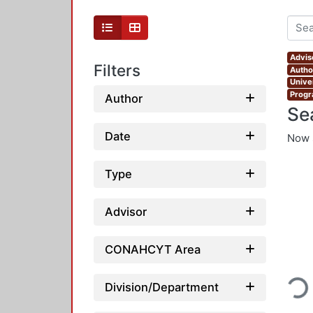
Advis
Filters
Autho
Unive
Progr
Author
Se
Date
Now 
Type
Advisor
CONAHCYT Area
Loadin
Division/Department