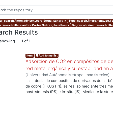
or: search.filters.advisor.Loera Serna, Sandra
×
Type: search.filters.itemtype.T
r: search.filters.author.Cortés Suárez, Jonathan
×
Degree obtained: search.filte
arch Results
showing
1 - 1 of 1
Item
Add to my list
Adsorción de CO2 en compósitos de de
red metal orgánica y su estabilidad en 
(
Universidad Autónoma Metropolitana (México). 
de Servicios de Información.
,
2019-06
)
Cortés Su
La síntesis de compósitos de derivados de carbó
de cobre (HKUST-1), se realizó mediante tres m
post-síntesis (PS) e in-situ (IS). Mediante la sín
propiedades de los compósitos cuando se realiz
componentes, la estructura de la MOF se preserv
de difracción de rayos X (DRX). En la PS el mater