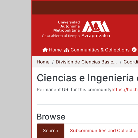
Home
Communities & Collections
Home
División de Ciencias Básicas e Ingeniería
Ciencias e Ingeniería
Permanent URI for this community
https://hdl.
Browse
Search
Subcommunities and Collectio