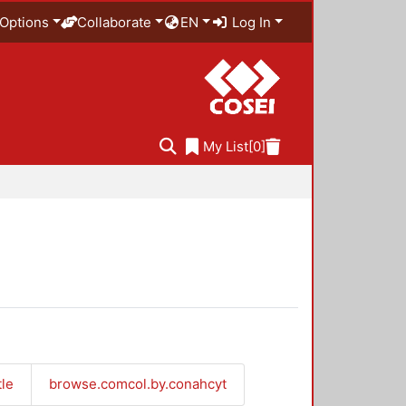
Options
Collaborate
EN
Log In
My List
[0]
tle
browse.comcol.by.conahcyt