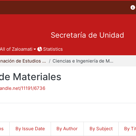
Secretaría de Unidad
All of Zaloamati
Statistics
Coordinación de Estudios de Posgrado - CBI
Ciencias e Ingeniería de Materiales
 de Materiales
handle.net/11191/6736
ns
By Issue Date
By Author
By Subject
By Ti