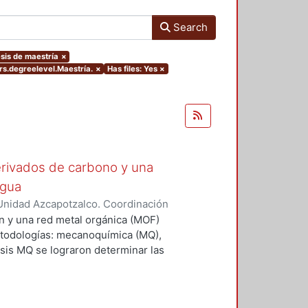
Search
esis de maestría
×
rs.degreelevel.Maestría.
×
Has files: Yes
×
rivados de carbono y una
agua
Unidad Azcapotzalco. Coordinación
árez, Jonathan
n y una red metal orgánica (MOF)
etodologías: mecanoquímica (MQ),
tesis MQ se lograron determinar las
a una mezcla mecánica de los
ó, de acuerdo con los resultados
ial carbonoso se agrega a la MOF,