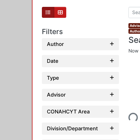
Advis
Filters
Autho
Se
Author
Now 
Date
Type
Advisor
Loading...
CONAHCYT Area
Division/Department