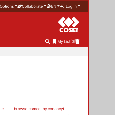
Options
Collaborate
EN
Log In
My List
[0]
tle
browse.comcol.by.conahcyt