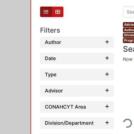
Advis
Filters
Autho
Divis
Progr
Author
Se
Date
Now 
Type
Advisor
CONAHCYT Area
Loading
Division/Department