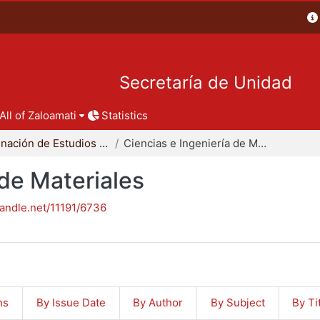
Secretaría de Unidad
All of Zaloamati
Statistics
Coordinación de Estudios de Posgrado - CBI
Ciencias e Ingeniería de Materiales
 de Materiales
handle.net/11191/6736
ns
By Issue Date
By Author
By Subject
By Ti