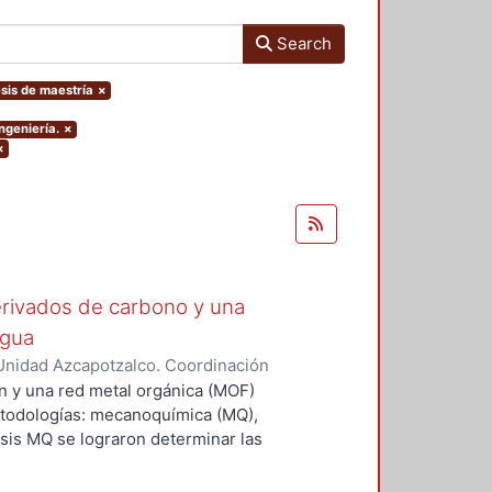
Search
esis de maestría
×
ngeniería.
×
×
rivados de carbono y una
agua
Unidad Azcapotzalco. Coordinación
árez, Jonathan
n y una red metal orgánica (MOF)
etodologías: mecanoquímica (MQ),
tesis MQ se lograron determinar las
a una mezcla mecánica de los
ó, de acuerdo con los resultados