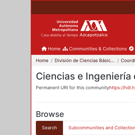
Home
Communities & Collections
Home
División de Ciencias Básicas e Ingeniería
Ciencias e Ingeniería
Permanent URI for this community
https://hdl.
Browse
Search
Subcommunities and Collectio