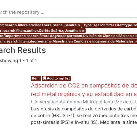
or: search.filters.advisor.Loera Serna, Sandra
×
Type: search.filters.itemtype.T
r: search.filters.author.Cortés Suárez, Jonathan
×
ion/Department: search.filters.degreedepartment.División de Ciencias Básicas e I
am: search.filters.degreename.Maestría en Ciencias e Ingeniería de Materiales.
arch Results
showing
1 - 1 of 1
Item
Add to my list
Adsorción de CO2 en compósitos de de
red metal orgánica y su estabilidad en 
(
Universidad Autónoma Metropolitana (México). 
de Servicios de Información.
,
2019-06
)
Cortés Su
La síntesis de compósitos de derivados de carbó
...
de cobre (HKUST-1), se realizó mediante tres m
post-síntesis (PS) e in-situ (IS). Mediante la sín
propiedades de los compósitos cuando se realiz
componentes, la estructura de la MOF se preserv