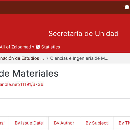
Secretaría de Unidad
All of Zaloamati
Statistics
Coordinación de Estudios de Posgrado - CBI
Ciencias e Ingeniería de Materiales
 de Materiales
handle.net/11191/6736
ns
By Issue Date
By Author
By Subject
By Ti