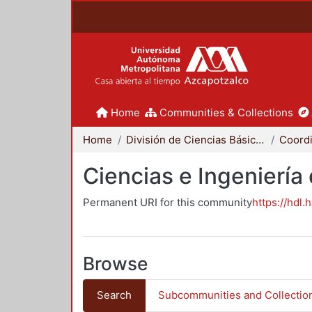
Home
Communities & Collections
Home
División de Ciencias Básicas e Ingeniería
Ciencias e Ingeniería
Permanent URI for this community
https://hdl.
Browse
Search
Subcommunities and Collectio