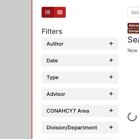
Advis
Filters
Divis
Se
Author
Now 
Date
Type
Advisor
CONAHCYT Area
Loading...
Division/Department