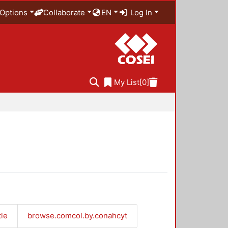
Options
Collaborate
EN
Log In
My List
[0]
tle
browse.comcol.by.conahcyt