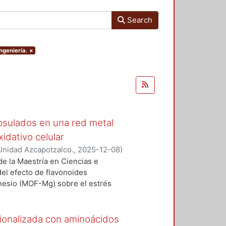
Search
ngeniería.
×
psulados en una red metal
idativo celular
Unidad Azcapotzalco.
,
2025-12-08
)
e la Maestría en Ciencias e
del efecto de flavonoides
nesio (MOF-Mg) sobre el estrés
aumento de especies reactivas de
éculas y contribuye al desarrollo
ares, el cáncer y las
ionalizada con aminoácidos