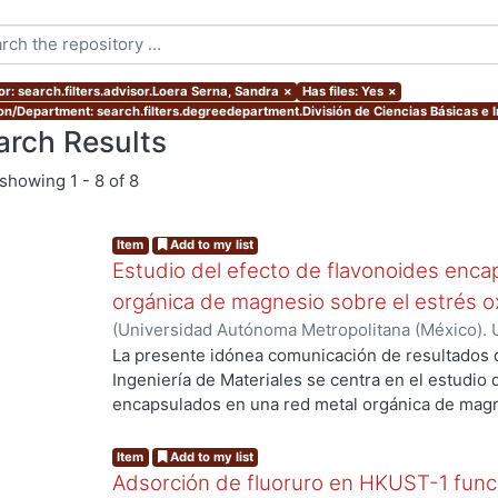
or: search.filters.advisor.Loera Serna, Sandra
×
Has files: Yes
×
ion/Department: search.filters.degreedepartment.División de Ciencias Básicas e I
arch Results
showing
1 - 8 of 8
Item
Add to my list
Estudio del efecto de flavonoides enca
orgánica de magnesio sobre el estrés ox
(
Universidad Autónoma Metropolitana (México). 
Mora Vargas, Etnia Valeria
La presente idónea comunicación de resultados d
Ingeniería de Materiales se centra en el estudio 
encapsulados en una red metal orgánica de mag
oxidativo celular. El estrés oxidativo surge del 
oxígeno (ROS), lo que conduce a daños en biomol
Item
Add to my list
de diversas enfermedades, como las cardiovascul
Adsorción de fluoruro en HKUST-1 func