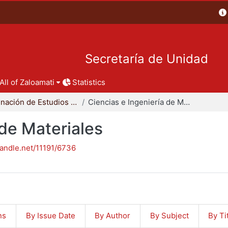
Secretaría de Unidad
All of Zaloamati
Statistics
Coordinación de Estudios de Posgrado - CBI
Ciencias e Ingeniería de Materiales
 de Materiales
handle.net/11191/6736
ns
By Issue Date
By Author
By Subject
By Ti