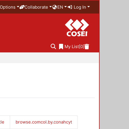
Options
Collaborate
EN
Log In
My List
[0]
tle
browse.comcol.by.conahcyt