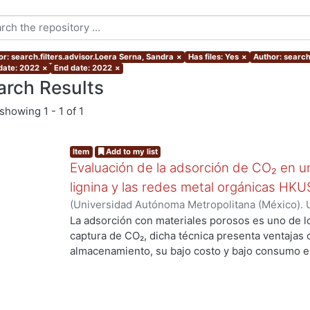
or: search.filters.advisor.Loera Serna, Sandra
×
Has files: Yes
×
Author: search.
 date: 2022
×
End date: 2022
×
arch Results
showing
1 - 1 of 1
Item
Add to my list
Evaluación de la adsorción de CO₂ en 
lignina y las redes metal orgánicas H
(
Universidad Autónoma Metropolitana (México). 
de Servicios de Información.
,
2022-04
)
López Mon
La adsorción con materiales porosos es uno de l
captura de CO₂, dicha técnica presenta ventajas
almacenamiento, su bajo costo y bajo consumo en
propuso la síntesis de materiales biocompósitos
orgánicas (MOFs) HKUST-1, UiO-66 y UiO-66-NDC
del material biológico lignina. Las MOFs son mate