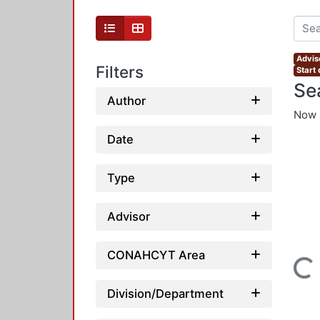
Advis
Filters
Start
Se
Author
Now 
Date
Type
Advisor
CONAHCYT Area
Loading...
Division/Department