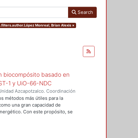
Search
filters.author.López Monreal, Brian Alexis
×
un biocompósito basado en
KUST-1 y UiO-66-NDC
Unidad Azcapotzalco. Coordinación
real, Brian Alexis
os métodos más útiles para la
 como una gran capacidad de
ergético. Con este propósito, se
 basados en las redes metal
, soportadas sobre la superficie
riales cristalinos tridimensionales