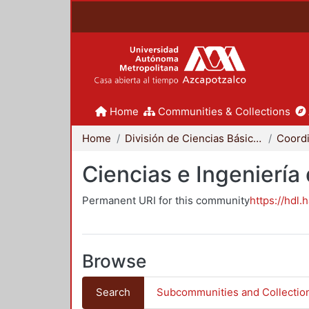
Home
Communities & Collections
Home
División de Ciencias Básicas e Ingeniería
Ciencias e Ingeniería
Permanent URI for this community
https://hdl.
Browse
Search
Subcommunities and Collectio