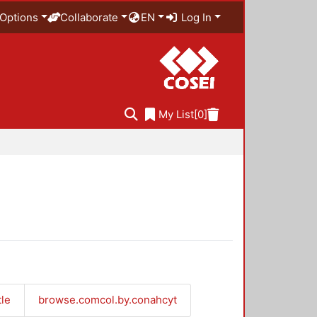
Options
Collaborate
EN
Log In
My List
[0]
tle
browse.comcol.by.conahcyt