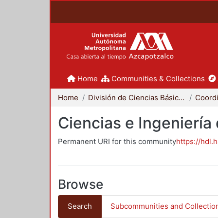
Home
Communities & Collections
Home
División de Ciencias Básicas e Ingeniería
Ciencias e Ingeniería
Permanent URI for this community
https://hdl.
Browse
Search
Subcommunities and Collectio