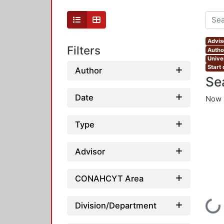
Advis
Filters
Autho
Unive
Start
Author
Se
Date
Now 
Type
Advisor
CONAHCYT Area
Loading...
Division/Department