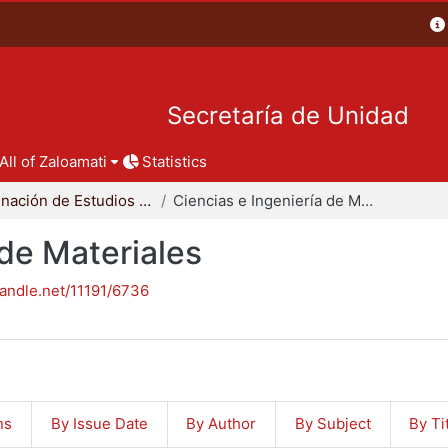
Secretaría de Unidad
All of Zaloamati
Statistics
Coordinación de Estudios de Posgrado - CBI
Ciencias e Ingeniería de Materiales
 de Materiales
handle.net/11191/6736
ns
By Issue Date
By Author
By Subject
By Ti