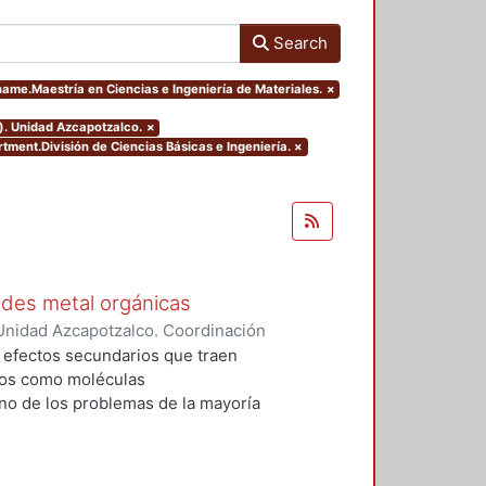
Search
name.Maestría en Ciencias e Ingeniería de Materiales.
×
). Unidad Azcapotzalco.
×
tment.División de Ciencias Básicas e Ingeniería.
×
edes metal orgánicas
Unidad Azcapotzalco. Coordinación
 Cabrera, Jhovany
s efectos secundarios que traen
dos como moléculas
no de los problemas de la mayoría
zadas, es que se desechan en una
mo y sólo una pequeña cantidad
 generan dos problemáticas