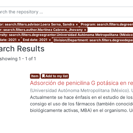
or: search.filters.advisor.Loera Serna, Sandra
×
Program: search.filters.degree
r: search.filters.author.Martínez Cabrera, Jhovany
×
rsity: search.filters.degreegrantor.Universidad Autónoma Metropolitana (México
 date: 2021
×
End date: 2021
×
Division/Department: search.filters.degreedepar
arch Results
showing
1 - 1 of 1
Item
Add to my list
Adsorción de penicilina G potásica en r
(
Universidad Autónoma Metropolitana (México). 
de Servicios de Información.
,
2021-04
)
Martínez
Actualmente se hace énfasis en el estudio de lo
consigo el uso de los fármacos (también conoci
biológicamente activas, MBA) en el organismo. U
de las MBA al ser ingeridas y a su vez metaboli
elevada concentración cuando salen del organis
llega al sitio de acción. Debido a lo anterior se