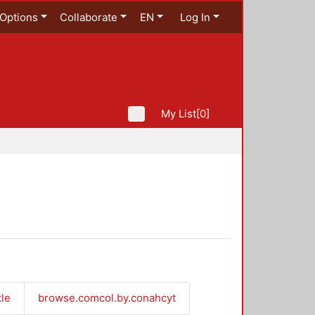
Options
Collaborate
EN
Log In
My List
[0]
tle
browse.comcol.by.conahcyt