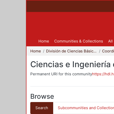
Home
Communities & Collections
All
Home
División de Ciencias Básicas e Ingeniería
Ciencias e Ingeniería
Permanent URI for this community
https://hdl.
Browse
Search
Subcommunities and Collectio