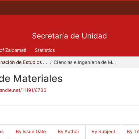
Secretaría de Unidad
 of Zaloamati
Statistics
Coordinación de Estudios de Posgrado - CBI
Ciencias e Ingeniería de Materiales
 de Materiales
handle.net/11191/6736
ns
By Issue Date
By Author
By Subject
By Ti