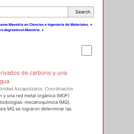
Search
name.Maestría en Ciencias e Ingeniería de Materiales.
×
rs.degreelevel.Maestría.
×
rivados de carbono y una
agua
Unidad Azcapotzalco. Coordinación
árez, Jonathan
n y una red metal orgánica (MOF)
etodologías: mecanoquímica (MQ),
tesis MQ se lograron determinar las
a una mezcla mecánica de los
ó, de acuerdo con los resultados
ial carbonoso se agrega a la MOF,