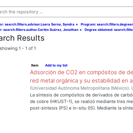
or: search.filters.advisor.Loera Serna, Sandra
×
Program: search.filters.degree
r: search.filters.author.Cortés Suárez, Jonathan
×
Degree obtained: search.filte
arch Results
showing
1 - 1 of 1
Item
Add to my list
Adsorción de CO2 en compósitos de de
red metal orgánica y su estabilidad en 
(
Universidad Autónoma Metropolitana (México). 
de Servicios de Información.
,
2019-06
)
Cortés Su
La síntesis de compósitos de derivados de carbó
de cobre (HKUST-1), se realizó mediante tres m
post-síntesis (PS) e in-situ (IS). Mediante la sín
propiedades de los compósitos cuando se realiz
componentes, la estructura de la MOF se preserv
de difracción de rayos X (DRX). En la PS el mater