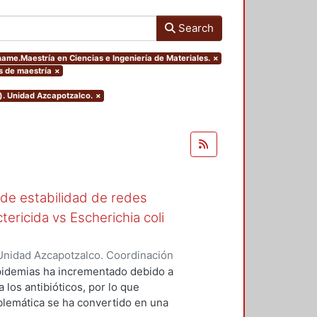
Search
name.Maestría en Ciencias e Ingeniería de Materiales.
×
is de maestría
×
). Unidad Azcapotzalco.
×
 de estabilidad de redes
tericida vs Escherichia coli
Unidad Azcapotzalco. Coordinación
as, Vanessa
epidemias ha incrementado debido a
 los antibióticos, por lo que
blemática se ha convertido en una