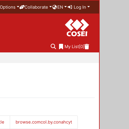
Options
Collaborate
EN
Log In
My List
[0]
tle
browse.comcol.by.conahcyt