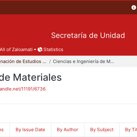
Secretaría de Unidad
All of Zaloamati
Statistics
Coordinación de Estudios de Posgrado - CBI
Ciencias e Ingeniería de Materiales
 de Materiales
handle.net/11191/6736
ns
By Issue Date
By Author
By Subject
By Ti