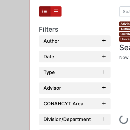
Advis
Filters
Author
CONAH
Unive
Author
Se
Date
Now 
Type
Advisor
CONAHCYT Area
Loading...
Division/Department