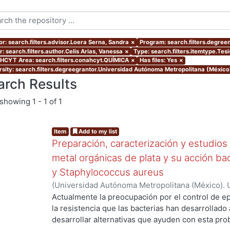
or: search.filters.advisor.Loera Serna, Sandra
×
Program: search.filters.degree
: search.filters.author.Celis Arias, Vanessa
×
Type: search.filters.itemtype.Tes
CYT Area: search.filters.conahcyt.QUÍMICA
×
Has files: Yes
×
rsity: search.filters.degreegrantor.Universidad Autónoma Metropolitana (México
arch Results
showing
1 - 1 of 1
Item
Add to my list
Preparación, caracterización y estudios
metal orgánicas de plata y su acción bac
y Staphylococcus aureus
(
Universidad Autónoma Metropolitana (México). 
de Servicios de Información.
,
2019-06
)
Celis Ari
Actualmente la preocupación por el control de 
la resistencia que las bacterias han desarrollado a
desarrollar alternativas que ayuden con esta pro