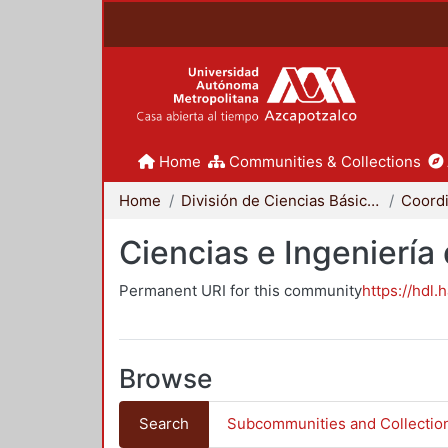
Home
Communities & Collections
Home
División de Ciencias Básicas e Ingeniería
Ciencias e Ingeniería
Permanent URI for this community
https://hdl.
Browse
Search
Subcommunities and Collectio