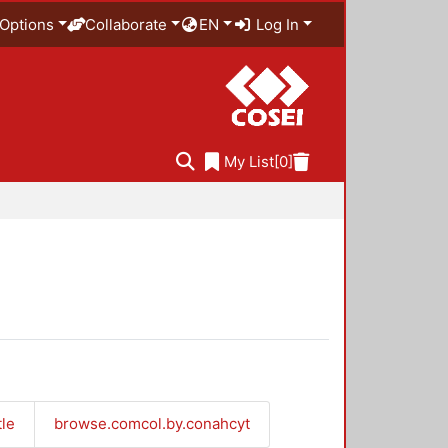
Options
Collaborate
EN
Log In
My List
[0]
tle
browse.comcol.by.conahcyt