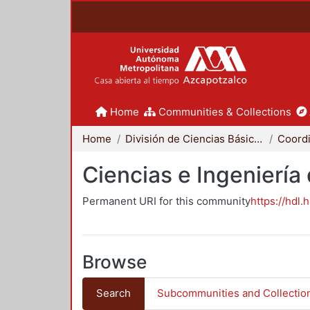
Home
Communities & Collections
Home
División de Ciencias Básicas e Ingeniería
Ciencias e Ingeniería
Permanent URI for this community
https://hdl.
Browse
Search
Subcommunities and Collectio