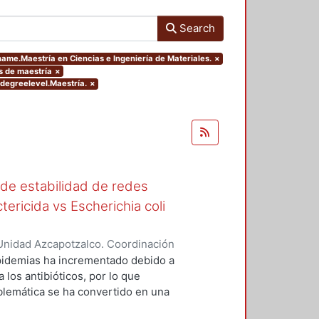
Search
name.Maestría en Ciencias e Ingeniería de Materiales.
×
is de maestría
×
.degreelevel.Maestría.
×
 de estabilidad de redes
tericida vs Escherichia coli
Unidad Azcapotzalco. Coordinación
as, Vanessa
epidemias ha incrementado debido a
 los antibióticos, por lo que
blemática se ha convertido en una
les que actúen como bactericidas