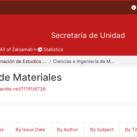
Secretaría de Unidad
All of Zaloamati
Statistics
Coordinación de Estudios de Posgrado - CBI
Ciencias e Ingeniería de Materiales
 de Materiales
handle.net/11191/6736
ns
By Issue Date
By Author
By Subject
By Ti