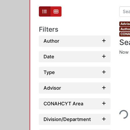
Advis
Filters
Author
CONAH
Se
Author
Now 
Date
Type
Advisor
Loading..
CONAHCYT Area
Division/Department