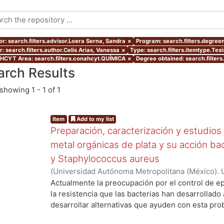
or: search.filters.advisor.Loera Serna, Sandra
×
Program: search.filters.degree
: search.filters.author.Celis Arias, Vanessa
×
Type: search.filters.itemtype.Tes
CYT Area: search.filters.conahcyt.QUÍMICA
×
Degree obtained: search.filters
arch Results
showing
1 - 1 of 1
Item
Add to my list
Preparación, caracterización y estudios
metal orgánicas de plata y su acción bac
y Staphylococcus aureus
(
Universidad Autónoma Metropolitana (México). 
.
de Servicios de Información.
,
2019-06
)
Celis Ari
Actualmente la preocupación por el control de 
la resistencia que las bacterias han desarrollado a
desarrollar alternativas que ayuden con esta pro
prioridad. Una opción podría ser utilizar materia