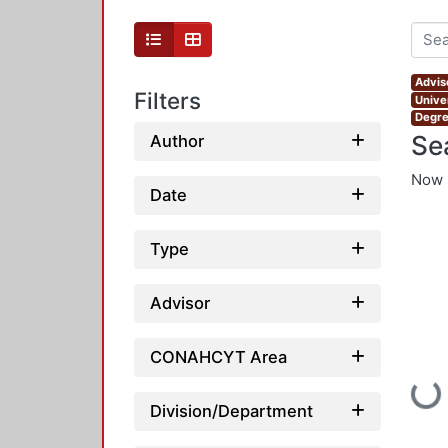
Advis
Filters
Unive
Degre
Se
Author
Now 
Date
Type
Advisor
CONAHCYT Area
Loadin
Division/Department