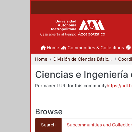
Home
Communities & Collections
Home
División de Ciencias Básicas e Ingeniería
Ciencias e Ingeniería
Permanent URI for this community
https://hdl.
Browse
Search
Subcommunities and Collectio