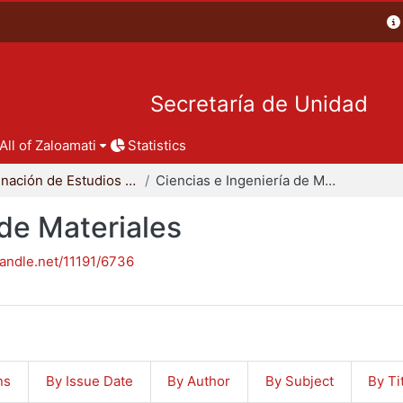
Secretaría de Unidad
All of Zaloamati
Statistics
Coordinación de Estudios de Posgrado - CBI
Ciencias e Ingeniería de Materiales
 de Materiales
handle.net/11191/6736
ns
By Issue Date
By Author
By Subject
By Ti