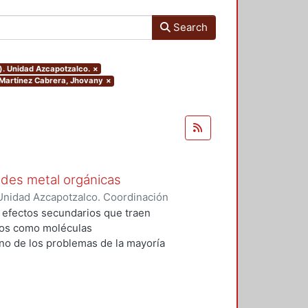
Search
). Unidad Azcapotzalco.
×
r.Martínez Cabrera, Jhovany
×
edes metal orgánicas
Unidad Azcapotzalco. Coordinación
 Cabrera, Jhovany
s efectos secundarios que traen
dos como moléculas
no de los problemas de la mayoría
zadas, es que se desechan en una
mo y sólo una pequeña cantidad
 generan dos problemáticas
s riñones y 2) la contaminación de