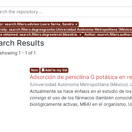
or: search.filters.advisor.Loera Serna, Sandra
×
rsity: search.filters.degreegrantor.Universidad Autónoma Metropolitana (México
e obtained: search.filters.degreelevel.Maestría.
×
Author: search.filters.autho
arch Results
showing
1 - 1 of 1
Item
Add to my list
Adsorción de penicilina G potásica en r
(
Universidad Autónoma Metropolitana (México). 
de Servicios de Información.
,
2021-04
)
Martínez
Actualmente se hace énfasis en el estudio de lo
consigo el uso de los fármacos (también conoci
biológicamente activas, MBA) en el organismo. U
de las MBA al ser ingeridas y a su vez metaboli
g...
elevada concentración cuando salen del organis
llega al sitio de acción. Debido a lo anterior se
importantes: 1) efectos tóxicos en el hígado y lo