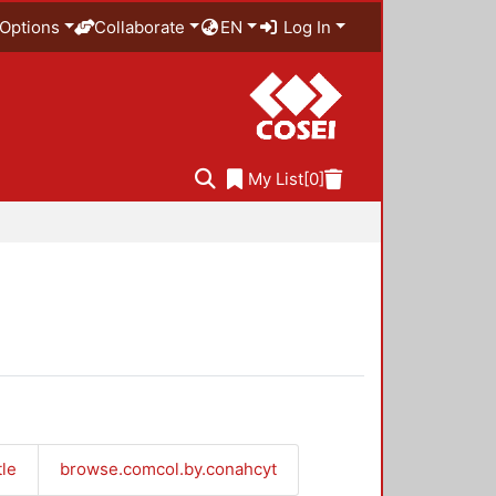
Options
Collaborate
EN
Log In
My List
[0]
tle
browse.comcol.by.conahcyt