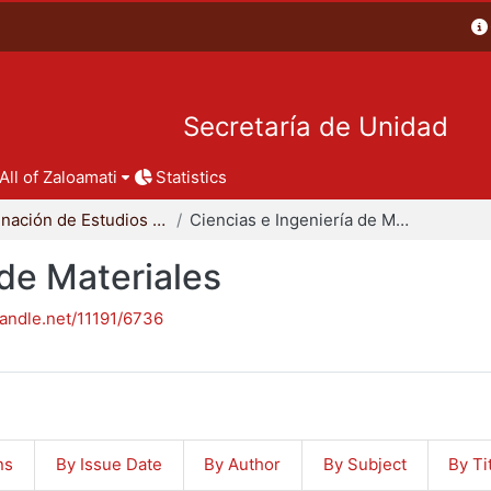
Secretaría de Unidad
All of Zaloamati
Statistics
Coordinación de Estudios de Posgrado - CBI
Ciencias e Ingeniería de Materiales
 de Materiales
handle.net/11191/6736
ns
By Issue Date
By Author
By Subject
By Ti