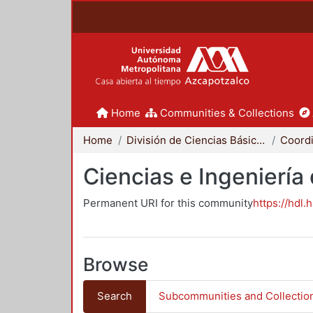
Home
Communities & Collections
Home
División de Ciencias Básicas e Ingeniería
Ciencias e Ingeniería
Permanent URI for this community
https://hdl.
Browse
Search
Subcommunities and Collectio