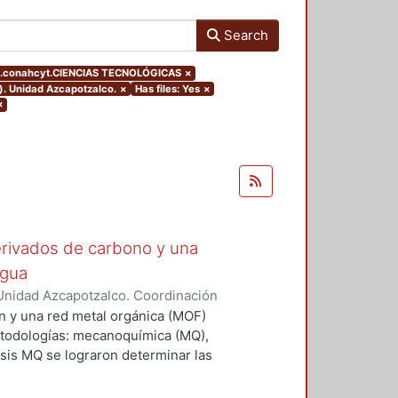
Search
rs.conahcyt.CIENCIAS TECNOLÓGICAS
×
). Unidad Azcapotzalco.
×
Has files: Yes
×
×
rivados de carbono y una
agua
Unidad Azcapotzalco. Coordinación
árez, Jonathan
n y una red metal orgánica (MOF)
etodologías: mecanoquímica (MQ),
tesis MQ se lograron determinar las
a una mezcla mecánica de los
ó, de acuerdo con los resultados