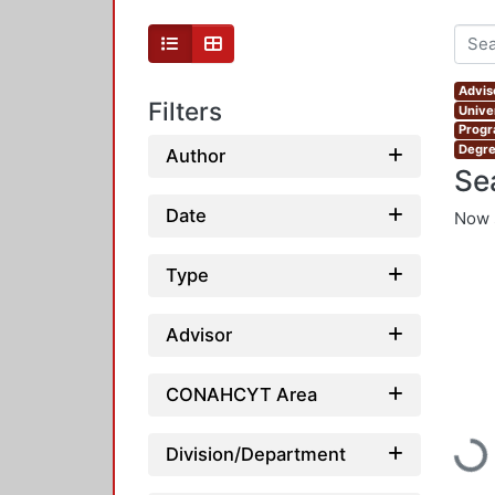
Advis
Filters
Unive
Progr
Degre
Author
Se
Date
Now 
Type
Advisor
CONAHCYT Area
Load
Division/Department