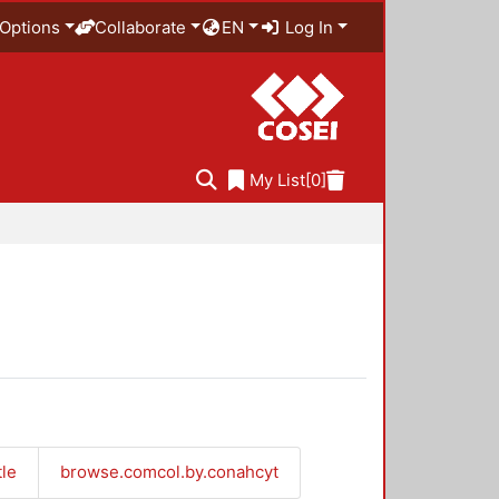
Options
Collaborate
EN
Log In
My List
[0]
tle
browse.comcol.by.conahcyt