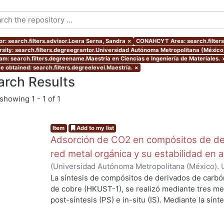
or: search.filters.advisor.Loera Serna, Sandra
×
CONAHCYT Area: search.filte
rsity: search.filters.degreegrantor.Universidad Autónoma Metropolitana (México
am: search.filters.degreename.Maestría en Ciencias e Ingeniería de Materiales.
e obtained: search.filters.degreelevel.Maestría.
×
arch Results
showing
1 - 1 of 1
Item
Add to my list
Adsorción de CO2 en compósitos de de
red metal orgánica y su estabilidad en 
(
Universidad Autónoma Metropolitana (México). 
de Servicios de Información.
,
2019-06
)
Cortés Su
La síntesis de compósitos de derivados de carbó
de cobre (HKUST-1), se realizó mediante tres m
post-síntesis (PS) e in-situ (IS). Mediante la sín
ing...
propiedades de los compósitos cuando se realiz
componentes, la estructura de la MOF se preserv