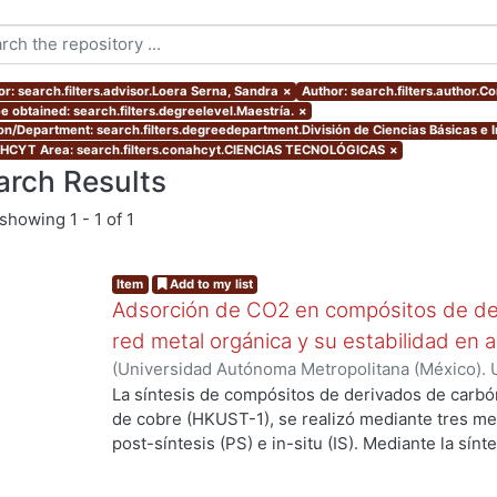
or: search.filters.advisor.Loera Serna, Sandra
×
Author: search.filters.author.C
e obtained: search.filters.degreelevel.Maestría.
×
ion/Department: search.filters.degreedepartment.División de Ciencias Básicas e I
CYT Area: search.filters.conahcyt.CIENCIAS TECNOLÓGICAS
×
arch Results
showing
1 - 1 of 1
Item
Add to my list
Adsorción de CO2 en compósitos de de
red metal orgánica y su estabilidad en 
(
Universidad Autónoma Metropolitana (México). 
de Servicios de Información.
,
2019-06
)
Cortés Su
La síntesis de compósitos de derivados de carbó
de cobre (HKUST-1), se realizó mediante tres m
post-síntesis (PS) e in-situ (IS). Mediante la sín
propiedades de los compósitos cuando se realiz
componentes, la estructura de la MOF se preserv