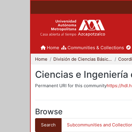
Home
Communities & Collections
Home
División de Ciencias Básicas e Ingeniería
Ciencias e Ingeniería
Permanent URI for this community
https://hdl.
Browse
Search
Subcommunities and Collectio