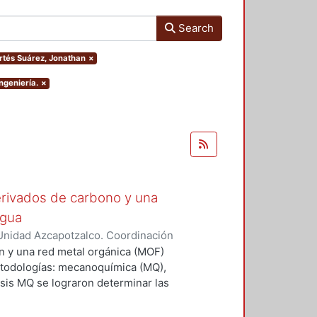
Search
ortés Suárez, Jonathan
×
ngeniería.
×
rivados de carbono y una
agua
Unidad Azcapotzalco. Coordinación
árez, Jonathan
n y una red metal orgánica (MOF)
etodologías: mecanoquímica (MQ),
tesis MQ se lograron determinar las
a una mezcla mecánica de los
ó, de acuerdo con los resultados