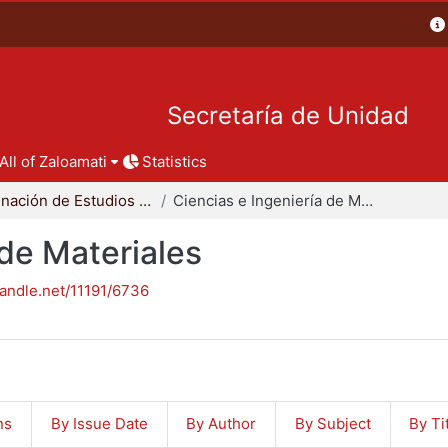
Secretaría de Unidad
All of Zaloamati
Statistics
Coordinación de Estudios de Posgrado - CBI
Ciencias e Ingeniería de Materiales
 de Materiales
handle.net/11191/6736
ns
By Issue Date
By Author
By Subject
By Ti