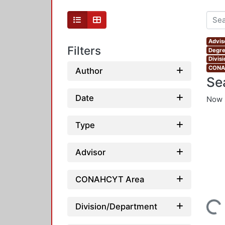
Advis
Filters
Degre
Divis
CONAH
Author
Se
Date
Now 
Type
Advisor
CONAHCYT Area
Division/Department
Loading...