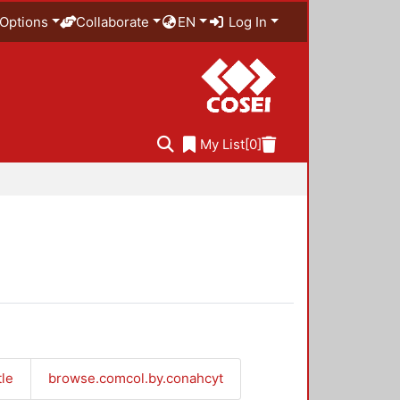
Options
Collaborate
EN
Log In
My List
[0]
tle
browse.comcol.by.conahcyt