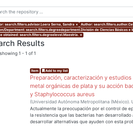
or: search.filters.advisor.Loera Serna, Sandra
×
Author: search.filters.author.Ce
ion/Department: search.filters.degreedepartment.División de Ciencias Básicas e I
e obtained: search.filters.degreelevel.Maestría.
×
arch Results
showing
1 - 1 of 1
Item
Add to my list
Preparación, caracterización y estudios
metal orgánicas de plata y su acción bac
y Staphylococcus aureus
(
Universidad Autónoma Metropolitana (México). 
de Servicios de Información.
,
2019-06
)
Celis Ari
Actualmente la preocupación por el control de 
la resistencia que las bacterias han desarrollado a
desarrollar alternativas que ayuden con esta pro
prioridad. Una opción podría ser utilizar materia