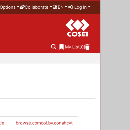
Options
Collaborate
EN
Log In
My List
[0]
tle
browse.comcol.by.conahcyt