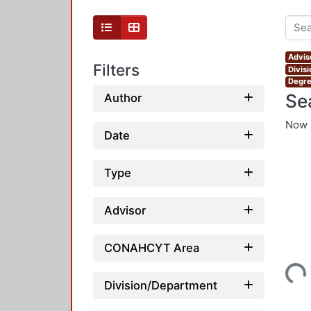
Advis
Filters
Divis
Degre
Se
Author
Now 
Date
Type
Advisor
CONAHCYT Area
Loading...
Division/Department