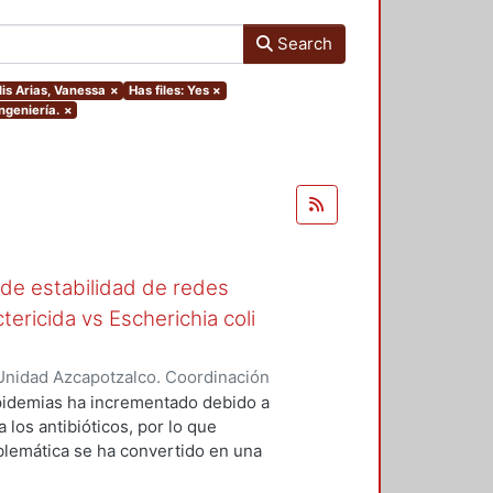
Search
lis Arias, Vanessa
×
Has files: Yes
×
ngeniería.
×
 de estabilidad de redes
tericida vs Escherichia coli
Unidad Azcapotzalco. Coordinación
as, Vanessa
epidemias ha incrementado debido a
 los antibióticos, por lo que
blemática se ha convertido en una
les que actúen como bactericidas