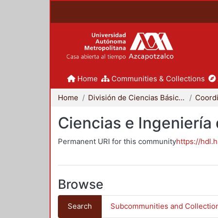
Home
Communities & Collections
Home
División de Ciencias Básicas e Ingeniería
Ciencias e Ingeniería
Permanent URI for this community
https://hdl.
Browse
Search
Subcommunities and Collectio