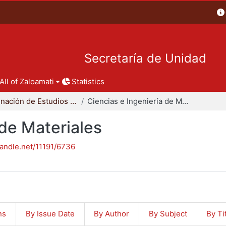
Secretaría de Unidad
All of Zaloamati
Statistics
Coordinación de Estudios de Posgrado - CBI
Ciencias e Ingeniería de Materiales
 de Materiales
handle.net/11191/6736
ns
By Issue Date
By Author
By Subject
By Ti