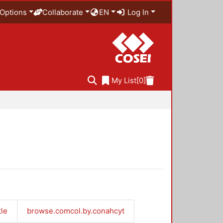
Options
Collaborate
EN
Log In
My List
[0]
tle
browse.comcol.by.conahcyt