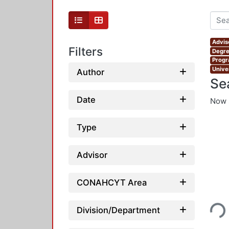
Advis
Filters
Degre
Progr
Unive
Author
Se
Date
Now 
Type
Advisor
CONAHCYT Area
Loading...
Division/Department