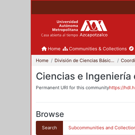
Home
Communities & Collections
Home
División de Ciencias Básicas e Ingeniería
Ciencias e Ingeniería
Permanent URI for this community
https://hdl.
Browse
Search
Subcommunities and Collectio