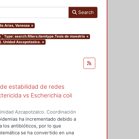
Search
lis Arias, Vanessa
×
×
Type: search.filters.itemtype.Tesis de maestría
×
). Unidad Azcapotzalco.
×
 de estabilidad de redes
tericida vs Escherichia coli
Unidad Azcapotzalco. Coordinación
as, Vanessa
epidemias ha incrementado debido a
 los antibióticos, por lo que
blemática se ha convertido en una