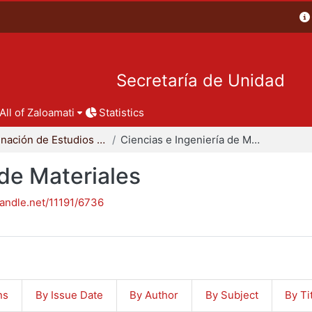
Secretaría de Unidad
All of Zaloamati
Statistics
Coordinación de Estudios de Posgrado - CBI
Ciencias e Ingeniería de Materiales
 de Materiales
handle.net/11191/6736
ns
By Issue Date
By Author
By Subject
By Ti