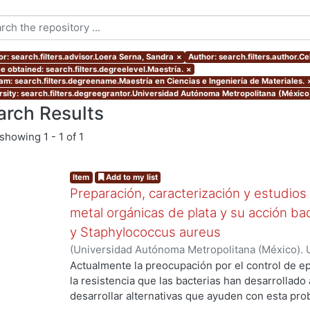
or: search.filters.advisor.Loera Serna, Sandra
×
Author: search.filters.author.Ce
e obtained: search.filters.degreelevel.Maestría.
×
am: search.filters.degreename.Maestría en Ciencias e Ingeniería de Materiales.
rsity: search.filters.degreegrantor.Universidad Autónoma Metropolitana (México
arch Results
showing
1 - 1 of 1
Item
Add to my list
Preparación, caracterización y estudios
metal orgánicas de plata y su acción bac
y Staphylococcus aureus
(
Universidad Autónoma Metropolitana (México). 
de Servicios de Información.
,
2019-06
)
Celis Ari
Actualmente la preocupación por el control de 
la resistencia que las bacterias han desarrollado a
desarrollar alternativas que ayuden con esta pro