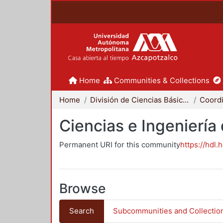
Home
Communities & Collections
Home
División de Ciencias Básicas e Ingeniería
Ciencias e Ingeniería
Permanent URI for this community
https://hdl.
Browse
Search
Subcommunities and Collectio