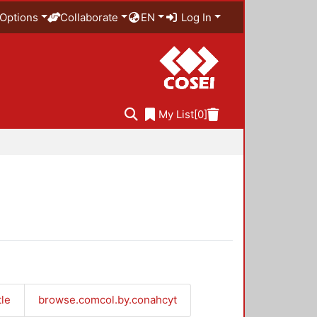
Options
Collaborate
EN
Log In
My List
[0]
tle
browse.comcol.by.conahcyt