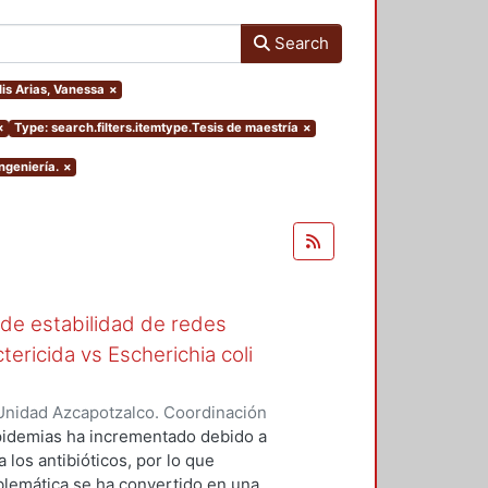
Search
lis Arias, Vanessa
×
×
Type: search.filters.itemtype.Tesis de maestría
×
ngeniería.
×
 de estabilidad de redes
tericida vs Escherichia coli
Unidad Azcapotzalco. Coordinación
as, Vanessa
epidemias ha incrementado debido a
 los antibióticos, por lo que
blemática se ha convertido en una