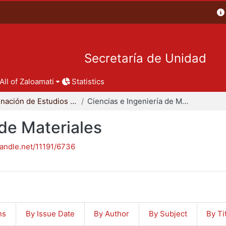
Secretaría de Unidad
All of Zaloamati
Statistics
Coordinación de Estudios de Posgrado - CBI
Ciencias e Ingeniería de Materiales
 de Materiales
handle.net/11191/6736
ns
By Issue Date
By Author
By Subject
By Ti