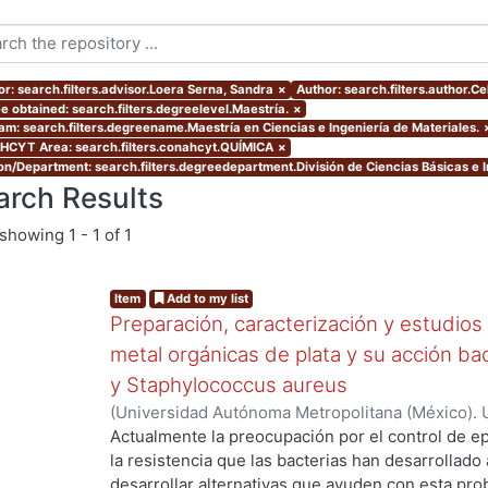
or: search.filters.advisor.Loera Serna, Sandra
×
Author: search.filters.author.Ce
e obtained: search.filters.degreelevel.Maestría.
×
am: search.filters.degreename.Maestría en Ciencias e Ingeniería de Materiales.
CYT Area: search.filters.conahcyt.QUÍMICA
×
ion/Department: search.filters.degreedepartment.División de Ciencias Básicas e I
arch Results
showing
1 - 1 of 1
Item
Add to my list
Preparación, caracterización y estudios
metal orgánicas de plata y su acción bac
y Staphylococcus aureus
(
Universidad Autónoma Metropolitana (México). 
de Servicios de Información.
,
2019-06
)
Celis Ari
Actualmente la preocupación por el control de 
la resistencia que las bacterias han desarrollado a
ng...
desarrollar alternativas que ayuden con esta pro