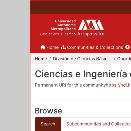
Home
Communities & Collections
Home
División de Ciencias Básicas e Ingeniería
Ciencias e Ingeniería
Permanent URI for this community
https://hdl.
Browse
Search
Subcommunities and Collectio