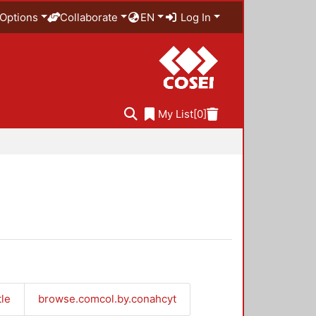
Options
Collaborate
EN
Log In
My List
[0]
tle
browse.comcol.by.conahcyt