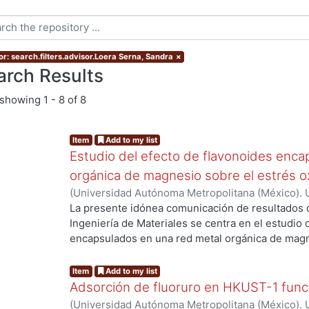
or: search.filters.advisor.Loera Serna, Sandra
×
arch Results
showing
1 - 8 of 8
Item
Add to my list
Estudio del efecto de flavonoides enca
orgánica de magnesio sobre el estrés ox
(
Universidad Autónoma Metropolitana (México). 
Mora Vargas, Etnia Valeria
La presente idónea comunicación de resultados d
Ingeniería de Materiales se centra en el estudio 
encapsulados en una red metal orgánica de mag
oxidativo celular. El estrés oxidativo surge del 
oxígeno (ROS), lo que conduce a daños en biomol
Item
Add to my list
de diversas enfermedades, como las cardiovascul
Adsorción de fluoruro en HKUST-1 func
neurodegenerativas. Los flavonoides (Flv), espec
(
Universidad Autónoma Metropolitana (México). 