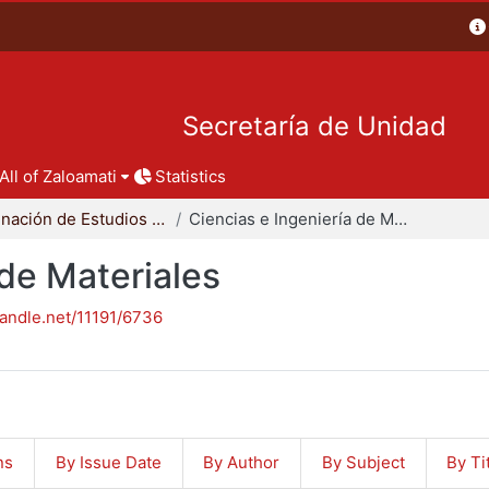
Secretaría de Unidad
All of Zaloamati
Statistics
Coordinación de Estudios de Posgrado - CBI
Ciencias e Ingeniería de Materiales
 de Materiales
handle.net/11191/6736
ns
By Issue Date
By Author
By Subject
By Ti