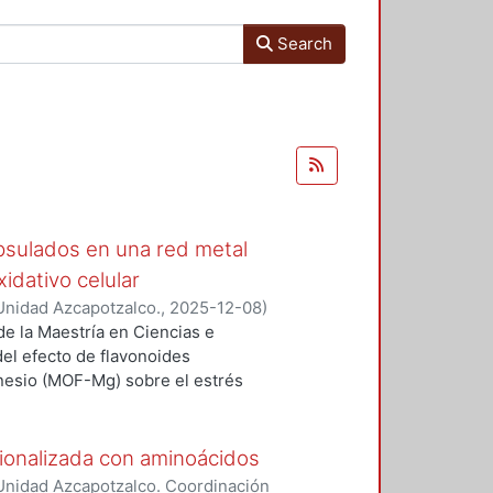
Search
psulados en una red metal
idativo celular
Unidad Azcapotzalco.
,
2025-12-08
)
e la Maestría en Ciencias e
del efecto de flavonoides
nesio (MOF-Mg) sobre el estrés
aumento de especies reactivas de
éculas y contribuye al desarrollo
ares, el cáncer y las
ionalizada con aminoácidos
íficamente la quercetina (Quer) y
Unidad Azcapotzalco. Coordinación