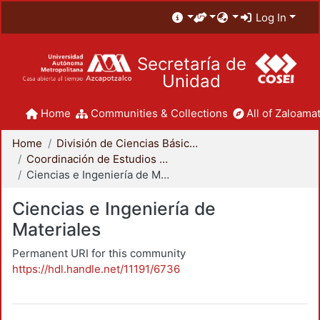
Log In
Secretaría de
Unidad
Home
Communities & Collections
All of Zaloamat
Home
División de Ciencias Básicas e Ingeniería
Coordinación de Estudios de Posgrado - CBI
Ciencias e Ingeniería de Materiales
Ciencias e Ingeniería de
Materiales
Permanent URI for this community
https://hdl.handle.net/11191/6736