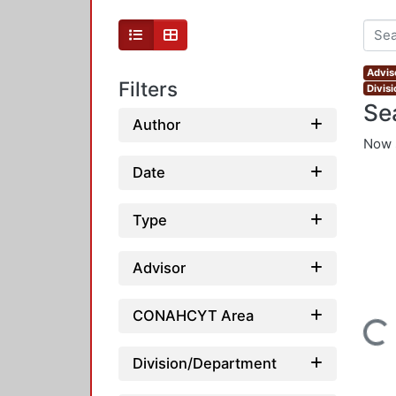
Advis
Filters
Divis
Se
Author
Now 
Date
Type
Advisor
CONAHCYT Area
Loading...
Division/Department