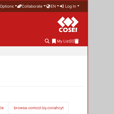
Options
Collaborate
EN
Log In
My List
[0]
tle
browse.comcol.by.conahcyt