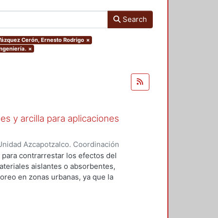
Search
.Vázquez Cerón, Ernesto Rodrigo
×
ngeniería.
×
s y arcilla para aplicaciones
Unidad Azcapotzalco. Coordinación
Martínez, Uriel
 para contrarrestar los efectos del
teriales aislantes o absorbentes,
toreo en zonas urbanas, ya que la
ede causar problemas de salud
sión, estrés, fatiga, problemas
dida irreversible de audición. Este