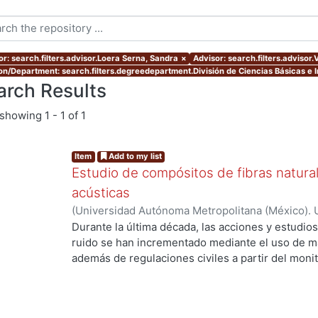
or: search.filters.advisor.Loera Serna, Sandra
×
Advisor: search.filters.advisor
ion/Department: search.filters.degreedepartment.División de Ciencias Básicas e I
arch Results
showing
1 - 1 of 1
Item
Add to my list
Estudio de compósitos de fibras naturale
acústicas
(
Universidad Autónoma Metropolitana (México). 
de Servicios de Información.
,
2022-07
)
Victoria 
Durante la última década, las acciones y estudios
ruido se han incrementado mediante el uso de ma
además de regulaciones civiles a partir del moni
exposición a altos niveles de presión sonora pu
psicológicos y fisiológicos como ansiedad, depre
cardíacos, auditivos o cognitivos, así como la pér