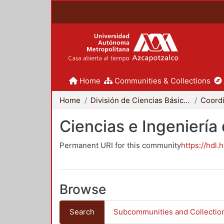
Home
Communities & Collections
Home
División de Ciencias Básicas e Ingeniería
Ciencias e Ingeniería
Permanent URI for this community
https://hdl.
Browse
Search
Subcommunities and Collectio