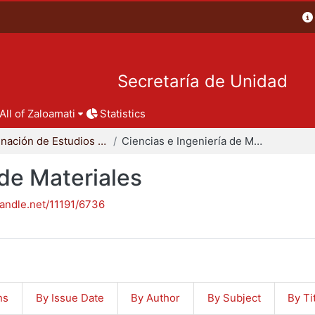
Secretaría de Unidad
All of Zaloamati
Statistics
Coordinación de Estudios de Posgrado - CBI
Ciencias e Ingeniería de Materiales
 de Materiales
handle.net/11191/6736
ns
By Issue Date
By Author
By Subject
By Ti