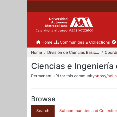
Home
Communities & Collections
Home
División de Ciencias Básicas e Ingeniería
Ciencias e Ingeniería
Permanent URI for this community
https://hdl.
Browse
Search
Subcommunities and Collectio