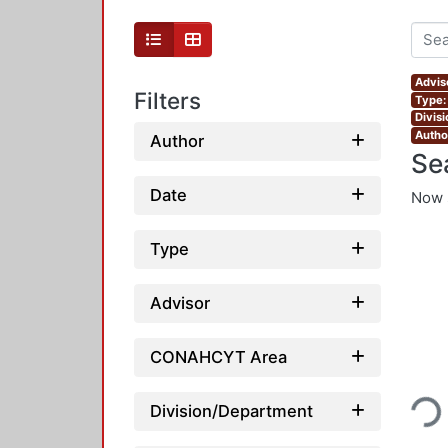
Advis
Filters
Type:
Divis
Autho
Author
Se
Date
Now 
Type
Advisor
CONAHCYT Area
Loading..
Division/Department