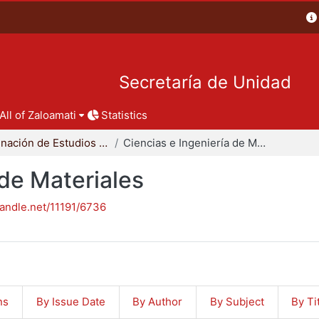
Secretaría de Unidad
All of Zaloamati
Statistics
Coordinación de Estudios de Posgrado - CBI
Ciencias e Ingeniería de Materiales
 de Materiales
handle.net/11191/6736
ns
By Issue Date
By Author
By Subject
By Ti