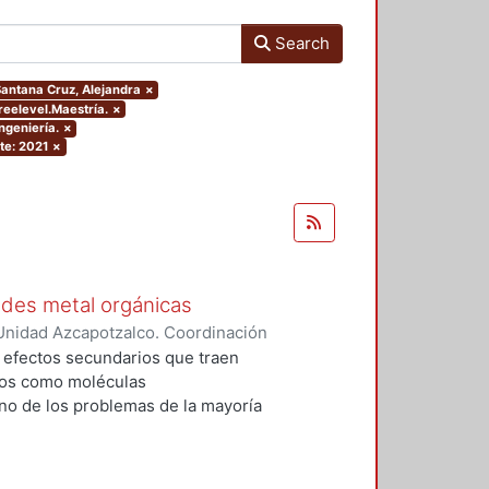
Search
.Santana Cruz, Alejandra
×
reelevel.Maestría.
×
ngeniería.
×
te: 2021
×
edes metal orgánicas
Unidad Azcapotzalco. Coordinación
 Cabrera, Jhovany
s efectos secundarios que traen
dos como moléculas
no de los problemas de la mayoría
zadas, es que se desechan en una
mo y sólo una pequeña cantidad
 generan dos problemáticas