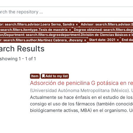
or: search.filters.advisor.Loera Serna, Sandra
×
Advisor: search.filters.advisor
 search.filters.itemtype.Tesis de maestría
×
Degree obtained: search.filters.deg
ion/Department: search.filters.degreedepartment.División de Ciencias Básicas e I
Start date: 2021
×
End da
r: search.filters.author.Martínez Cabrera, Jhovany
×
arch Results
showing
1 - 1 of 1
Item
Add to my list
Adsorción de penicilina G potásica en r
(
Universidad Autónoma Metropolitana (México). 
de Servicios de Información.
,
2021-04
)
Martínez
Actualmente se hace énfasis en el estudio de lo
consigo el uso de los fármacos (también conoci
.
biológicamente activas, MBA) en el organismo. U
de las MBA al ser ingeridas y a su vez metaboli
elevada concentración cuando salen del organis
llega al sitio de acción. Debido a lo anterior se