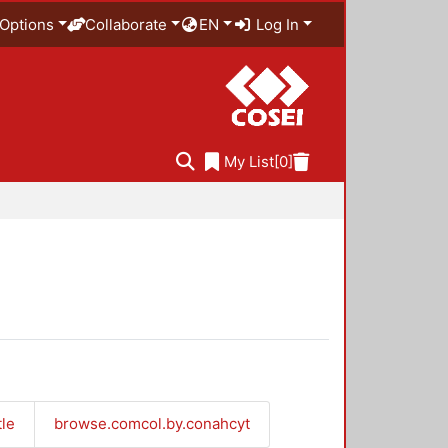
Options
Collaborate
EN
Log In
My List
[0]
tle
browse.comcol.by.conahcyt