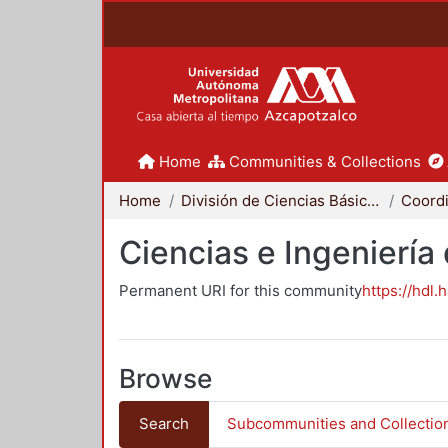
Home
Communities & Collections
Home
División de Ciencias Básicas e Ingeniería
Ciencias e Ingeniería
Permanent URI for this community
https://hdl.
Browse
Search
Subcommunities and Collectio