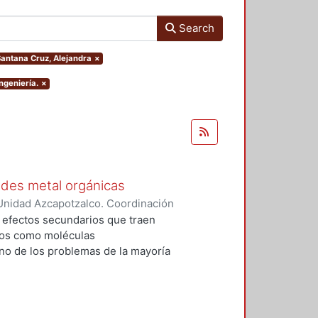
Search
.Santana Cruz, Alejandra
×
ngeniería.
×
edes metal orgánicas
Unidad Azcapotzalco. Coordinación
 Cabrera, Jhovany
s efectos secundarios que traen
dos como moléculas
no de los problemas de la mayoría
zadas, es que se desechan en una
mo y sólo una pequeña cantidad
 generan dos problemáticas
s riñones y 2) la contaminación de