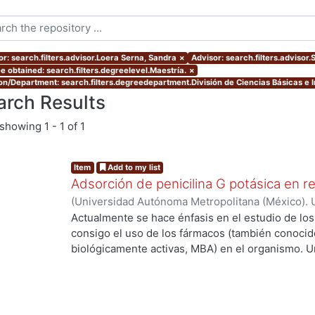
or: search.filters.advisor.Loera Serna, Sandra
×
Advisor: search.filters.advisor
e obtained: search.filters.degreelevel.Maestría.
×
ion/Department: search.filters.degreedepartment.División de Ciencias Básicas e I
arch Results
showing
1 - 1 of 1
Item
Add to my list
Adsorción de penicilina G potásica en r
(
Universidad Autónoma Metropolitana (México). 
de Servicios de Información.
,
2021-04
)
Martínez
Actualmente se hace énfasis en el estudio de lo
consigo el uso de los fármacos (también conoci
biológicamente activas, MBA) en el organismo. U
de las MBA al ser ingeridas y a su vez metaboli
elevada concentración cuando salen del organis
llega al sitio de acción. Debido a lo anterior se
importantes: 1) efectos tóxicos en el hígado y lo