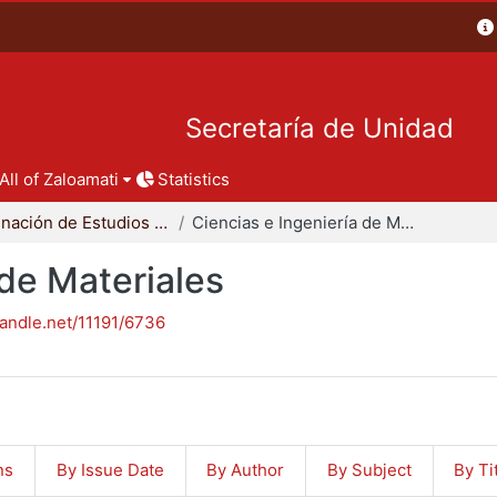
Secretaría de Unidad
All of Zaloamati
Statistics
Coordinación de Estudios de Posgrado - CBI
Ciencias e Ingeniería de Materiales
 de Materiales
handle.net/11191/6736
ns
By Issue Date
By Author
By Subject
By Ti