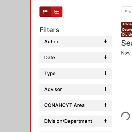
Advis
Filters
Degre
Divis
Se
Author
Now 
Date
Type
Advisor
Loading...
CONAHCYT Area
Division/Department