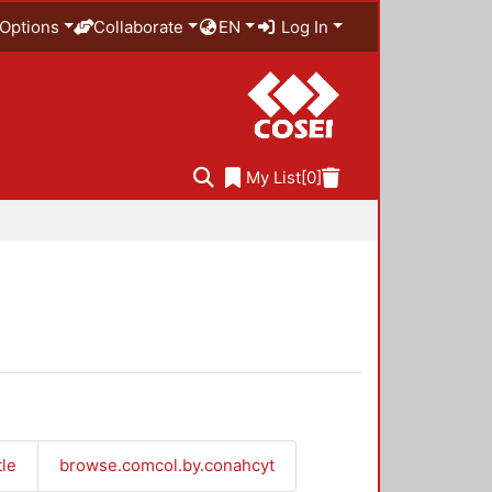
Options
Collaborate
EN
Log In
My List
[0]
tle
browse.comcol.by.conahcyt