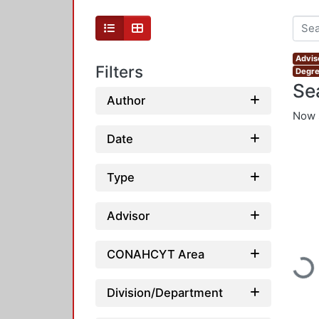
Advis
Filters
Degre
Se
Author
Now 
Date
Type
Advisor
CONAHCYT Area
Loadi
Division/Department