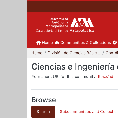
Home
Communities & Collections
Home
División de Ciencias Básicas e Ingeniería
Ciencias e Ingeniería
Permanent URI for this community
https://hdl.
Browse
Search
Subcommunities and Collectio