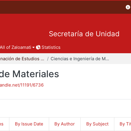
Secretaría de Unidad
All of Zaloamati
Statistics
Coordinación de Estudios de Posgrado - CBI
Ciencias e Ingeniería de Materiales
 de Materiales
handle.net/11191/6736
ns
By Issue Date
By Author
By Subject
By Ti