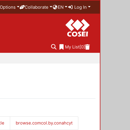
Options
Collaborate
EN
Log In
My List
[0]
tle
browse.comcol.by.conahcyt