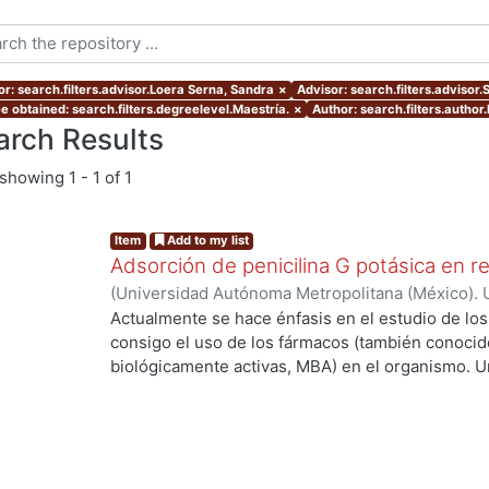
or: search.filters.advisor.Loera Serna, Sandra
×
Advisor: search.filters.advisor
e obtained: search.filters.degreelevel.Maestría.
×
Author: search.filters.autho
arch Results
showing
1 - 1 of 1
Item
Add to my list
Adsorción de penicilina G potásica en r
(
Universidad Autónoma Metropolitana (México). 
de Servicios de Información.
,
2021-04
)
Martínez
Actualmente se hace énfasis en el estudio de lo
consigo el uso de los fármacos (también conoci
biológicamente activas, MBA) en el organismo. U
de las MBA al ser ingeridas y a su vez metaboli
ng...
elevada concentración cuando salen del organis
llega al sitio de acción. Debido a lo anterior se
importantes: 1) efectos tóxicos en el hígado y lo
aguas subterráneas (cloacas) y mantos acuíferos