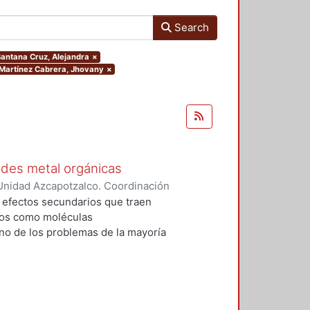
Search
.Santana Cruz, Alejandra
×
r.Martínez Cabrera, Jhovany
×
edes metal orgánicas
Unidad Azcapotzalco. Coordinación
 Cabrera, Jhovany
s efectos secundarios que traen
dos como moléculas
no de los problemas de la mayoría
zadas, es que se desechan en una
mo y sólo una pequeña cantidad
 generan dos problemáticas
s riñones y 2) la contaminación de
. Una opción para combatir estas