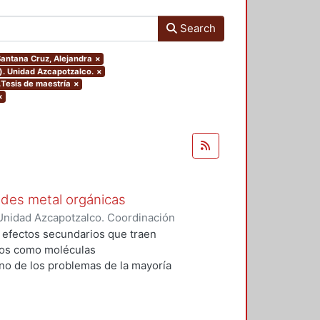
Search
.Santana Cruz, Alejandra
×
). Unidad Azcapotzalco.
×
.Tesis de maestría
×
×
edes metal orgánicas
Unidad Azcapotzalco. Coordinación
 Cabrera, Jhovany
s efectos secundarios que traen
dos como moléculas
no de los problemas de la mayoría
zadas, es que se desechan en una
mo y sólo una pequeña cantidad
 generan dos problemáticas