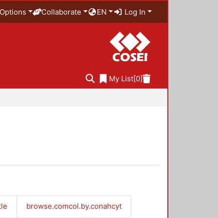
Options
Collaborate
EN
Log In
My List
[0]
tle
browse.comcol.by.conahcyt