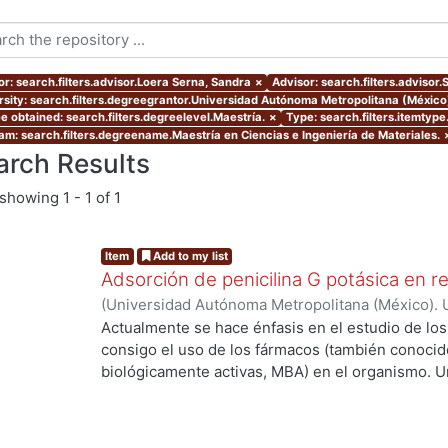
or: search.filters.advisor.Loera Serna, Sandra
×
Advisor: search.filters.advisor
rsity: search.filters.degreegrantor.Universidad Autónoma Metropolitana (México
e obtained: search.filters.degreelevel.Maestría.
×
Type: search.filters.itemtype
am: search.filters.degreename.Maestría en Ciencias e Ingeniería de Materiales.
arch Results
showing
1 - 1 of 1
Item
Add to my list
Adsorción de penicilina G potásica en r
(
Universidad Autónoma Metropolitana (México). 
de Servicios de Información.
,
2021-04
)
Martínez
Actualmente se hace énfasis en el estudio de lo
consigo el uso de los fármacos (también conoci
biológicamente activas, MBA) en el organismo. U
de las MBA al ser ingeridas y a su vez metaboli
elevada concentración cuando salen del organis
llega al sitio de acción. Debido a lo anterior se