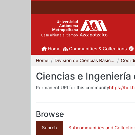
Home
Communities & Collections
Home
División de Ciencias Básicas e Ingeniería
Ciencias e Ingeniería
Permanent URI for this community
https://hdl.
Browse
Search
Subcommunities and Collectio