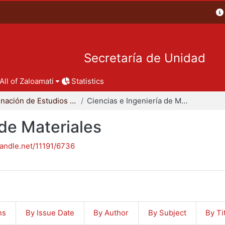
Secretaría de Unidad
All of Zaloamati
Statistics
Coordinación de Estudios de Posgrado - CBI
Ciencias e Ingeniería de Materiales
 de Materiales
handle.net/11191/6736
ns
By Issue Date
By Author
By Subject
By Ti