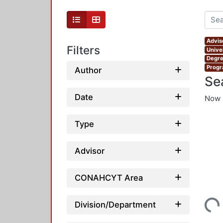
Advis
Filters
Unive
Degre
Progr
Author
Se
Date
Now 
Type
Advisor
CONAHCYT Area
Loading...
Division/Department