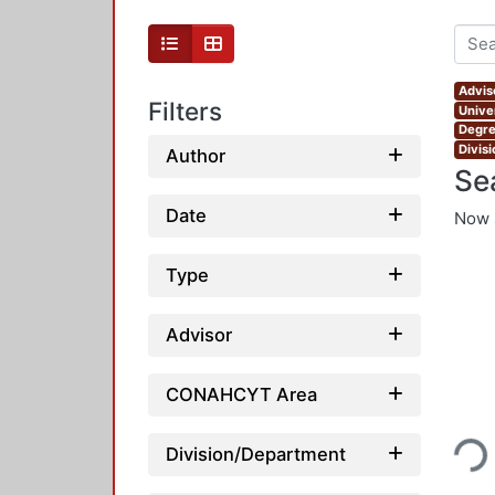
Advis
Filters
Unive
Degre
Divis
Author
Se
Date
Now 
Type
Advisor
CONAHCYT Area
Loading
Division/Department