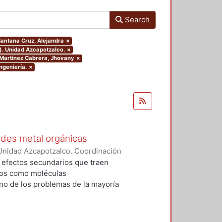
Search
.Santana Cruz, Alejandra
×
). Unidad Azcapotzalco.
×
r.Martínez Cabrera, Jhovany
×
ngeniería.
×
edes metal orgánicas
Unidad Azcapotzalco. Coordinación
 Cabrera, Jhovany
s efectos secundarios que traen
dos como moléculas
no de los problemas de la mayoría
zadas, es que se desechan en una
mo y sólo una pequeña cantidad
 generan dos problemáticas