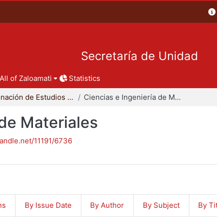
Secretaría de Unidad
All of Zaloamati
Statistics
Coordinación de Estudios de Posgrado - CBI
Ciencias e Ingeniería de Materiales
 de Materiales
handle.net/11191/6736
ns
By Issue Date
By Author
By Subject
By Ti