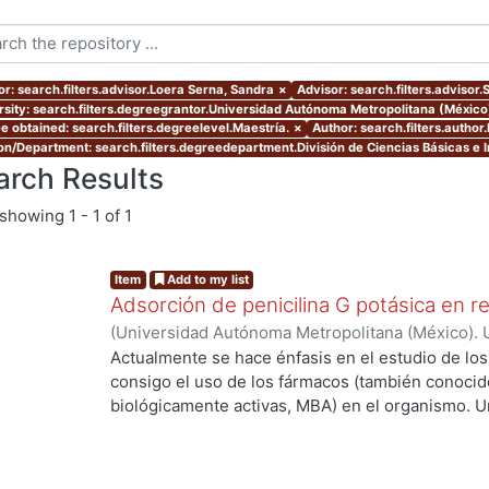
or: search.filters.advisor.Loera Serna, Sandra
×
Advisor: search.filters.advisor
rsity: search.filters.degreegrantor.Universidad Autónoma Metropolitana (México
e obtained: search.filters.degreelevel.Maestría.
×
Author: search.filters.autho
ion/Department: search.filters.degreedepartment.División de Ciencias Básicas e I
arch Results
showing
1 - 1 of 1
Item
Add to my list
Adsorción de penicilina G potásica en r
(
Universidad Autónoma Metropolitana (México). 
de Servicios de Información.
,
2021-04
)
Martínez
Actualmente se hace énfasis en el estudio de lo
consigo el uso de los fármacos (también conoci
...
biológicamente activas, MBA) en el organismo. U
de las MBA al ser ingeridas y a su vez metaboli
elevada concentración cuando salen del organis
llega al sitio de acción. Debido a lo anterior se