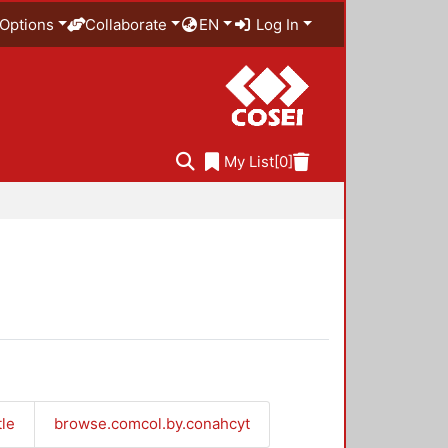
Options
Collaborate
EN
Log In
My List
[0]
tle
browse.comcol.by.conahcyt