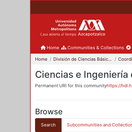
Home
Communities & Collections
Home
División de Ciencias Básicas e Ingeniería
Ciencias e Ingeniería
Permanent URI for this community
https://hdl.
Browse
Search
Subcommunities and Collectio