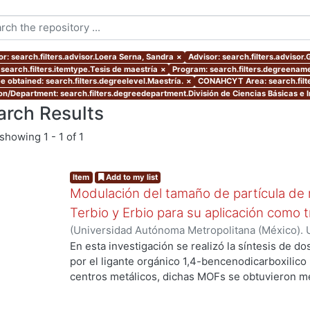
or: search.filters.advisor.Loera Serna, Sandra
×
Advisor: search.filters.advisor
 search.filters.itemtype.Tesis de maestría
×
Program: search.filters.degreename
e obtained: search.filters.degreelevel.Maestría.
×
CONAHCYT Area: search.filt
ion/Department: search.filters.degreedepartment.División de Ciencias Básicas e I
arch Results
showing
1 - 1 of 1
Item
Add to my list
Modulación del tamaño de partícula de 
Terbio y Erbio para su aplicación como 
(
Universidad Autónoma Metropolitana (México). 
de Servicios de Información.
,
2022
)
Sánchez Mor
En esta investigación se realizó la síntesis de d
por el ligante orgánico 1,4-bencenodicarboxilico
centros metálicos, dichas MOFs se obtuvieron me
ambiente de los precursores. Adicionalmente se 
mediante microondas y un posterior tratamiento 