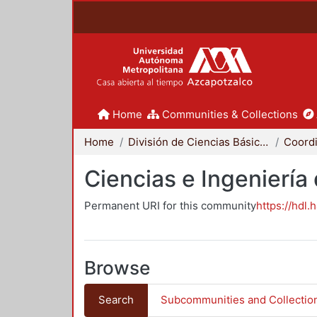
Home
Communities & Collections
Home
División de Ciencias Básicas e Ingeniería
Ciencias e Ingeniería
Permanent URI for this community
https://hdl.
Browse
Search
Subcommunities and Collectio