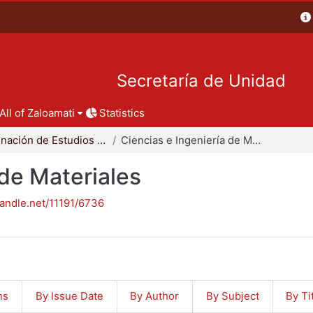
Secretaría de Unidad
All of Zaloamati
Statistics
Coordinación de Estudios de Posgrado - CBI
Ciencias e Ingeniería de Materiales
 de Materiales
handle.net/11191/6736
ns
By Issue Date
By Author
By Subject
By Ti