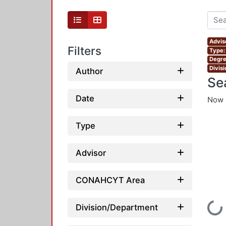
Advis
Filters
Type:
Degre
Divis
Author
Se
Date
Now 
Type
Advisor
CONAHCYT Area
Loading...
Division/Department