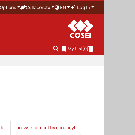
Options
Collaborate
EN
Log In
My List
[0]
tle
browse.comcol.by.conahcyt