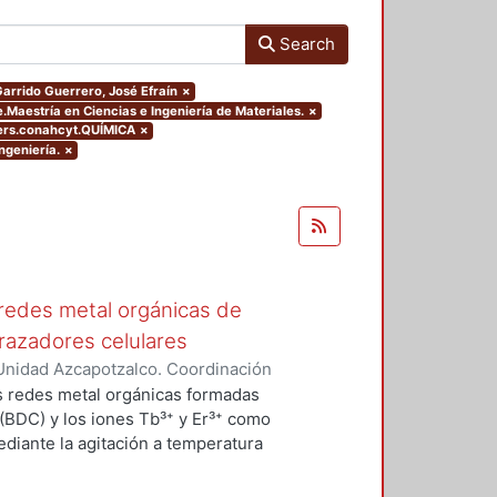
Search
.Garrido Guerrero, José Efraín
×
.Maestría en Ciencias e Ingeniería de Materiales.
×
ers.conahcyt.QUÍMICA
×
ngeniería.
×
redes metal orgánicas de
trazadores celulares
Unidad Azcapotzalco. Coordinación
eno, Diana Laura
os redes metal orgánicas formadas
 (BDC) y los iones Tb³⁺ y Er³⁺ como
diante la agitación a temperatura
realizó la síntesis de Tb₂BDC₃
térmico a 400 °C; mediante el