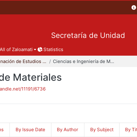
Secretaría de Unidad
All of Zaloamati
Statistics
Coordinación de Estudios de Posgrado - CBI
Ciencias e Ingeniería de Materiales
 de Materiales
handle.net/11191/6736
ns
By Issue Date
By Author
By Subject
By Ti