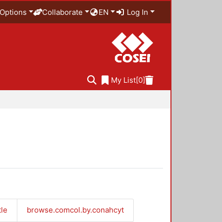
Options
Collaborate
EN
Log In
My List
[0]
tle
browse.comcol.by.conahcyt