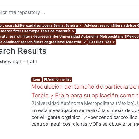
or: search.filters.advisor.Loera Serna, Sandra
×
Advisor: search.filters.advisor
 search.filters.itemtype.Tesis de maestría
×
rsity: search.filters.degreegrantor.Universidad Autónoma Metropolitana (México
e obtained: search.filters.degreelevel.Maestría.
×
Has files: Yes
×
arch Results
showing
1 - 1 of 1
Item
Add to my list
Modulación del tamaño de partícula de 
Terbio y Erbio para su aplicación como 
(
Universidad Autónoma Metropolitana (México). 
de Servicios de Información.
,
2022
)
Sánchez Mor
En esta investigación se realizó la síntesis de d
por el ligante orgánico 1,4-bencenodicarboxilico
centros metálicos, dichas MOFs se obtuvieron me
ambiente de los precursores. Adicionalmente se 
mediante microondas y un posterior tratamiento 