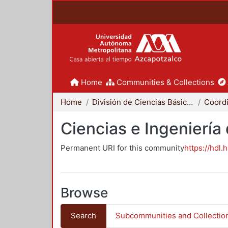
Home
Communities & Collections
Home
División de Ciencias Básicas e Ingeniería
Ciencias e Ingeniería
Permanent URI for this community
https://hdl.
Browse
Search
Subcommunities and Collectio