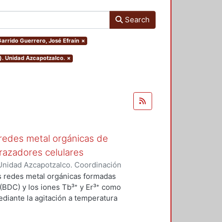
Search
.Garrido Guerrero, José Efraín
×
). Unidad Azcapotzalco.
×
redes metal orgánicas de
trazadores celulares
Unidad Azcapotzalco. Coordinación
eno, Diana Laura
os redes metal orgánicas formadas
 (BDC) y los iones Tb³⁺ y Er³⁺ como
diante la agitación a temperatura
realizó la síntesis de Tb₂BDC₃
térmico a 400 °C; mediante el