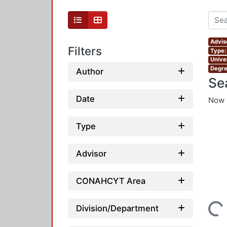
Advis
Filters
Type:
Unive
Degre
Author
Se
Date
Now 
Type
Advisor
CONAHCYT Area
Division/Department
Loading...