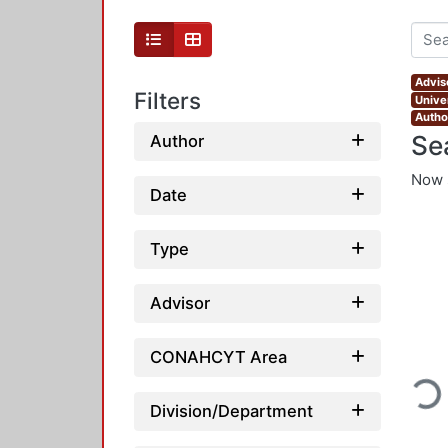
Advis
Filters
Unive
Autho
Se
Author
Now 
Date
Type
Advisor
Loadin
CONAHCYT Area
Division/Department