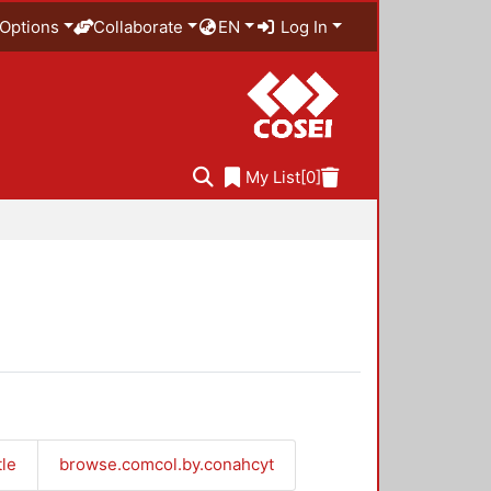
Options
Collaborate
EN
Log In
My List
[0]
tle
browse.comcol.by.conahcyt