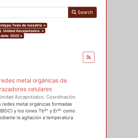
Search
temtype.Tesis de maestría
×
). Unidad Azcapotzalco.
×
 date: 2022
×
redes metal orgánicas de
trazadores celulares
Unidad Azcapotzalco. Coordinación
eno, Diana Laura
os redes metal orgánicas formadas
 (BDC) y los iones Tb³⁺ y Er³⁺ como
diante la agitación a temperatura
realizó la síntesis de Tb₂BDC₃
térmico a 400 °C; mediante el
 observó que hay un cambio