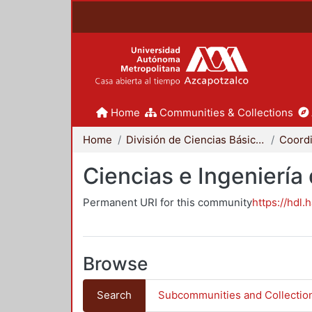
Home
Communities & Collections
Home
División de Ciencias Básicas e Ingeniería
Ciencias e Ingeniería
Permanent URI for this community
https://hdl.
Browse
Search
Subcommunities and Collectio