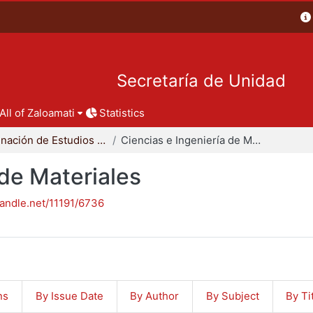
Secretaría de Unidad
All of Zaloamati
Statistics
Coordinación de Estudios de Posgrado - CBI
Ciencias e Ingeniería de Materiales
 de Materiales
handle.net/11191/6736
ns
By Issue Date
By Author
By Subject
By Ti