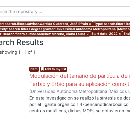
or: search.filters.advisor.Garrido Guerrero, José Efraín
×
Type: search.filters.i
rsity: search.filters.degreegrantor.Universidad Autónoma Metropolitana (México
Start date: 2022
×
End
r: search.filters.author.Sánchez Moreno, Diana Laura
×
arch Results
showing
1 - 1 of 1
Item
Add to my list
Modulación del tamaño de partícula de 
Terbio y Erbio para su aplicación como 
(
Universidad Autónoma Metropolitana (México). 
de Servicios de Información.
,
2022
)
Sánchez Mor
En esta investigación se realizó la síntesis de d
g...
por el ligante orgánico 1,4-bencenodicarboxilico
centros metálicos, dichas MOFs se obtuvieron me
ambiente de los precursores. Adicionalmente se 
mediante microondas y un posterior tratamiento 
análisis de sus características estructurales se