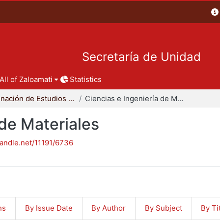
Secretaría de Unidad
All of Zaloamati
Statistics
Coordinación de Estudios de Posgrado - CBI
Ciencias e Ingeniería de Materiales
 de Materiales
handle.net/11191/6736
ns
By Issue Date
By Author
By Subject
By Ti