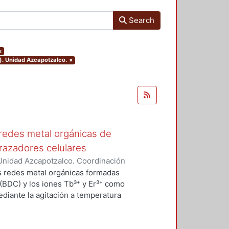
Search
×
). Unidad Azcapotzalco.
×
redes metal orgánicas de
trazadores celulares
Unidad Azcapotzalco. Coordinación
eno, Diana Laura
os redes metal orgánicas formadas
 (BDC) y los iones Tb³⁺ y Er³⁺ como
diante la agitación a temperatura
realizó la síntesis de Tb₂BDC₃
térmico a 400 °C; mediante el
 observó que hay un cambio