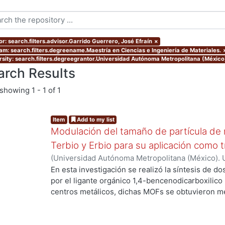
or: search.filters.advisor.Garrido Guerrero, José Efraín
×
am: search.filters.degreename.Maestría en Ciencias e Ingeniería de Materiales.
rsity: search.filters.degreegrantor.Universidad Autónoma Metropolitana (México
arch Results
showing
1 - 1 of 1
Item
Add to my list
Modulación del tamaño de partícula de 
Terbio y Erbio para su aplicación como 
(
Universidad Autónoma Metropolitana (México). 
de Servicios de Información.
,
2022
)
Sánchez Mor
En esta investigación se realizó la síntesis de d
por el ligante orgánico 1,4-bencenodicarboxilico
centros metálicos, dichas MOFs se obtuvieron me
...
ambiente de los precursores. Adicionalmente se 
mediante microondas y un posterior tratamiento 
análisis de sus características estructurales se