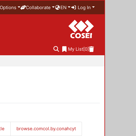
Options
Collaborate
EN
Log In
My List
[0]
tle
browse.comcol.by.conahcyt