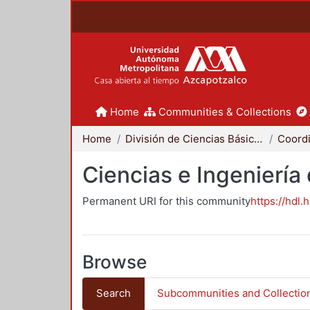
Home
Communities & Collections
Home
División de Ciencias Básicas e Ingeniería
Ciencias e Ingeniería
Permanent URI for this community
https://hdl.
Browse
Search
Subcommunities and Collectio