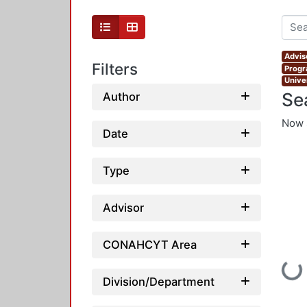
Advis
Filters
Progr
Unive
Se
Author
Now 
Date
Type
Advisor
CONAHCYT Area
Loading
Division/Department