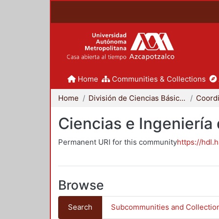
Home
Communities & Collections
Home
División de Ciencias Básicas e Ingeniería
Ciencias e Ingeniería
Permanent URI for this community
https://hdl.
Browse
Search
Subcommunities and Collectio