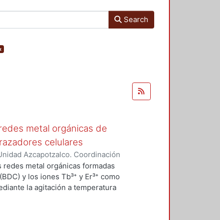
Search
×
redes metal orgánicas de
trazadores celulares
Unidad Azcapotzalco. Coordinación
eno, Diana Laura
os redes metal orgánicas formadas
 (BDC) y los iones Tb³⁺ y Er³⁺ como
diante la agitación a temperatura
realizó la síntesis de Tb₂BDC₃
térmico a 400 °C; mediante el
 observó que hay un cambio