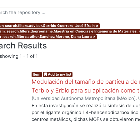
or: search.filters.advisor.Garrido Guerrero, José Efraín
×
am: search.filters.degreename.Maestría en Ciencias e Ingeniería de Materiales.
r: search.filters.author.Sánchez Moreno, Diana Laura
×
arch Results
showing
1 - 1 of 1
Item
Add to my list
Modulación del tamaño de partícula de 
Terbio y Erbio para su aplicación como 
(
Universidad Autónoma Metropolitana (México). 
de Servicios de Información.
,
2022
)
Sánchez Mor
En esta investigación se realizó la síntesis de d
por el ligante orgánico 1,4-bencenodicarboxilico
centros metálicos, dichas MOFs se obtuvieron me
ambiente de los precursores. Adicionalmente se 
mediante microondas y un posterior tratamiento 
análisis de sus características estructurales se