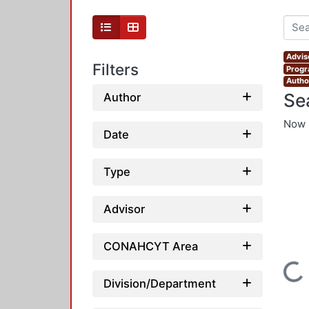
Advis
Filters
Progr
Autho
Se
Author
Now 
Date
Type
Advisor
CONAHCYT Area
Loading...
Division/Department