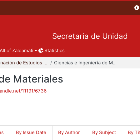
Secretaría de Unidad
All of Zaloamati
Statistics
Coordinación de Estudios de Posgrado - CBI
Ciencias e Ingeniería de Materiales
 de Materiales
handle.net/11191/6736
ns
By Issue Date
By Author
By Subject
By Ti