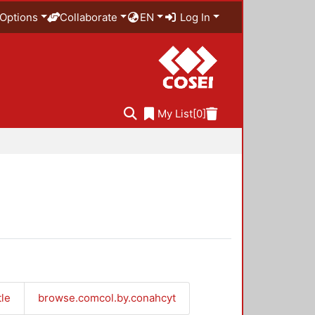
Options
Collaborate
EN
Log In
My List
[0]
tle
browse.comcol.by.conahcyt