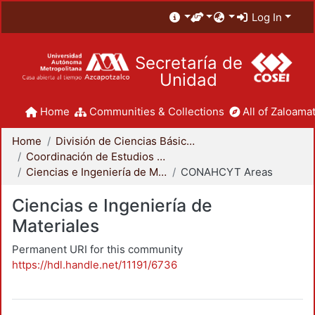
Log In
Secretaría de
Unidad
Home
Communities & Collections
All of Zaloamat
Home
División de Ciencias Básicas e Ingeniería
Coordinación de Estudios de Posgrado - CBI
Ciencias e Ingeniería de Materiales
CONAHCYT Areas
Ciencias e Ingeniería de
Materiales
Permanent URI for this community
https://hdl.handle.net/11191/6736