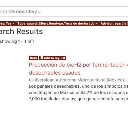
les: Yes
×
Type: search.filters.itemtype.Tesis de doctorado
×
Advisor: search.fi
arch Results
showing
1 - 1 of 1
Item
Add to my list
Producción de bioH2 por fermentación o
desechables usados
(
Universidad Autónoma Metropolitana (México). 
de Servicios de Información.
,
2017-04
)
SOTELO 
Los pañales desechables, uno de los símbolos de l
constituyen en México el 6.52% de los residuos 
7,000 toneladas diarias, que generalmente son en
disposición final. Esto constituye una deficiencia
este tipo de residuos. Sin embargo, los pañale
principalmente de celulosa y fibras sintéticas, 
por métodos biológicos. Entre éstos se encuentr