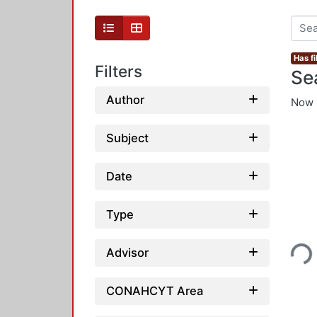
Has fi
Filters
Se
Author
Now 
Subject
Date
Type
Loading...
Advisor
CONAHCYT Area