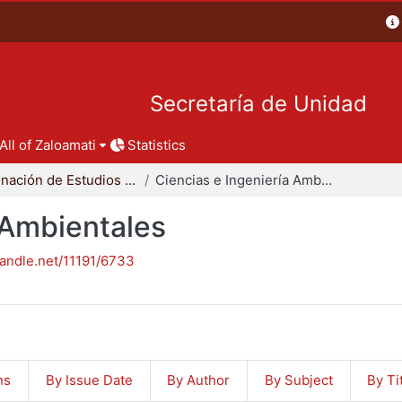
Secretaría de Unidad
All of Zaloamati
Statistics
Coordinación de Estudios de Posgrado - CBI
Ciencias e Ingeniería Ambientales
 Ambientales
handle.net/11191/6733
ns
By Issue Date
By Author
By Subject
By Ti