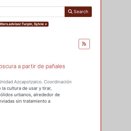
Search
lters.advisor.Turpin, Sylvie
×
scura a partir de pañales
Unidad Azcapotzalco. Coordinación
NAVARRO, PERLA XOCHITL
a cultura de usar y tirar,
sólidos urbanos, alrededor de
viadas sin tratamiento a
 seria en materia de la gestión de
s desechables están compuestos
susceptibles de ser aprovechadas
a la fermentación oscura, que es