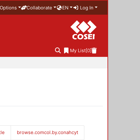
Options
Collaborate
EN
Log In
My List
[0]
tle
browse.comcol.by.conahcyt