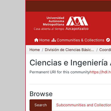
Home
Communities & Collections
Home
División de Ciencias Básicas e Ingeniería
Ciencias e Ingeniería
Permanent URI for this community
https://hdl.
Browse
Search
Subcommunities and Collectio