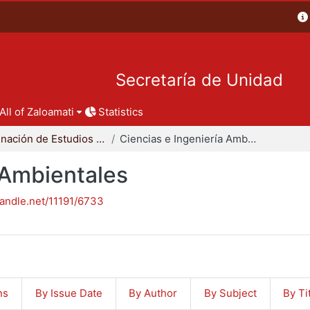
Secretaría de Unidad
All of Zaloamati
Statistics
Coordinación de Estudios de Posgrado - CBI
Ciencias e Ingeniería Ambientales
 Ambientales
handle.net/11191/6733
ns
By Issue Date
By Author
By Subject
By Ti