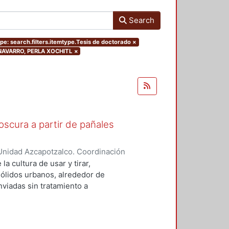
Search
pe: search.filters.itemtype.Tesis de doctorado
×
O NAVARRO, PERLA XOCHITL
×
scura a partir de pañales
Unidad Azcapotzalco. Coordinación
NAVARRO, PERLA XOCHITL
a cultura de usar y tirar,
sólidos urbanos, alrededor de
viadas sin tratamiento a
 seria en materia de la gestión de
s desechables están compuestos
susceptibles de ser aprovechadas