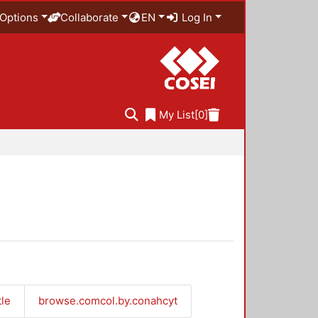
Options
Collaborate
EN
Log In
My List
[0]
tle
browse.comcol.by.conahcyt