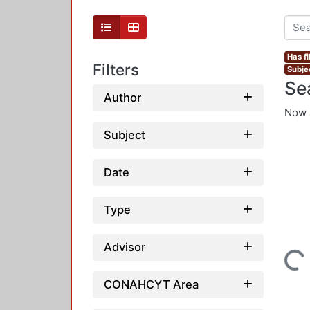
Has fi
Filters
Subjec
Se
Author
Now 
Subject
Date
Type
Advisor
Loading...
CONAHCYT Area