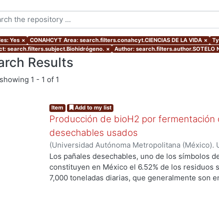
les: Yes
×
CONAHCYT Area: search.filters.conahcyt.CIENCIAS DE LA VIDA
×
Ty
t: search.filters.subject.Biohidrógeno.
×
Author: search.filters.author.SOTEL
arch Results
showing
1 - 1 of 1
Item
Add to my list
Producción de bioH2 por fermentación o
desechables usados
(
Universidad Autónoma Metropolitana (México). 
de Servicios de Información.
,
2017-04
)
SOTELO 
Los pañales desechables, uno de los símbolos de l
constituyen en México el 6.52% de los residuos 
7,000 toneladas diarias, que generalmente son en
disposición final. Esto constituye una deficiencia
este tipo de residuos. Sin embargo, los pañale
principalmente de celulosa y fibras sintéticas, 