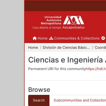
Home
Communities & Collections
Home
División de Ciencias Básicas e Ingeniería
Ciencias e Ingeniería
Permanent URI for this community
https://hdl.
Browse
Search
Subcommunities and Collectio