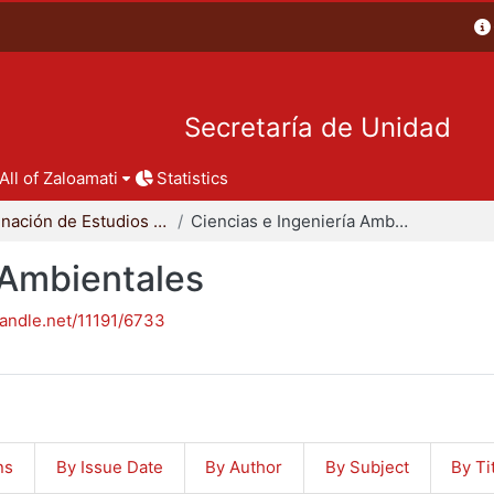
Secretaría de Unidad
All of Zaloamati
Statistics
Coordinación de Estudios de Posgrado - CBI
Ciencias e Ingeniería Ambientales
 Ambientales
handle.net/11191/6733
ns
By Issue Date
By Author
By Subject
By Ti