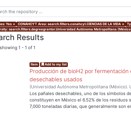
les: Yes
×
CONAHCYT Area: search.filters.conahcyt.CIENCIAS DE LA VIDA
×
Ty
rsity: search.filters.degreegrantor.Universidad Autónoma Metropolitana (México
arch Results
showing
1 - 1 of 1
Item
Add to my list
Producción de bioH2 por fermentación o
desechables usados
(
Universidad Autónoma Metropolitana (México). 
de Servicios de Información.
,
2017-04
)
SOTELO 
Los pañales desechables, uno de los símbolos de l
constituyen en México el 6.52% de los residuos 
7,000 toneladas diarias, que generalmente son en
disposición final. Esto constituye una deficiencia
este tipo de residuos. Sin embargo, los pañale
principalmente de celulosa y fibras sintéticas, 