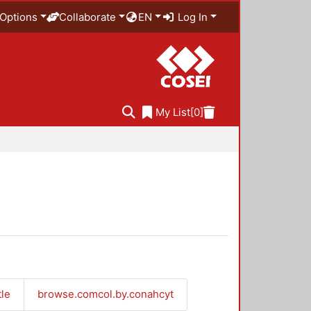
Options
Collaborate
EN
Log In
My List
[0]
tle
browse.comcol.by.conahcyt