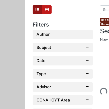
Has fi
Filters
Unive
Se
Author
Now 
Subject
Date
Type
Loading...
Advisor
CONAHCYT Area