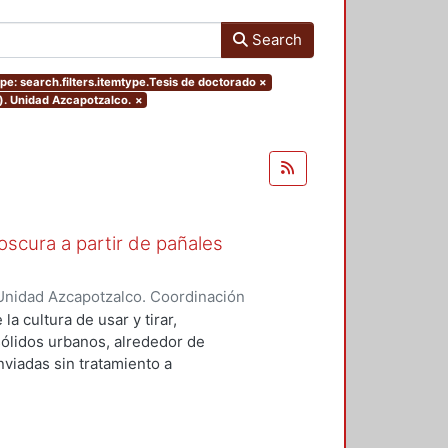
Search
pe: search.filters.itemtype.Tesis de doctorado
×
). Unidad Azcapotzalco.
×
scura a partir de pañales
Unidad Azcapotzalco. Coordinación
NAVARRO, PERLA XOCHITL
a cultura de usar y tirar,
sólidos urbanos, alrededor de
viadas sin tratamiento a
 seria en materia de la gestión de
s desechables están compuestos
susceptibles de ser aprovechadas