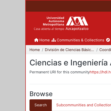
Home
Communities & Collections
Home
División de Ciencias Básicas e Ingeniería
Ciencias e Ingeniería
Permanent URI for this community
https://hdl.
Browse
Search
Subcommunities and Collectio