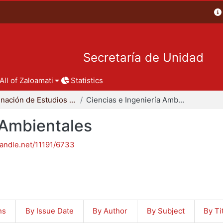
Secretaría de Unidad
All of Zaloamati
Statistics
Coordinación de Estudios de Posgrado - CBI
Ciencias e Ingeniería Ambientales
 Ambientales
handle.net/11191/6733
ns
By Issue Date
By Author
By Subject
By Ti