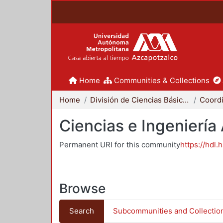
Home
Communities & Collections
Home
División de Ciencias Básicas e Ingeniería
Ciencias e Ingeniería
Permanent URI for this community
https://hdl.
Browse
Search
Subcommunities and Collectio