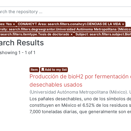
les: Yes
×
CONAHCYT Area: search.filters.conahcyt.CIENCIAS DE LA VIDA
×
rsity: search.filters.degreegrantor.Universidad Autónoma Metropolitana (México
 search.filters.itemtype.Tesis de doctorado
×
Subject: search.filters.subject.Bi
arch Results
showing
1 - 1 of 1
Item
Add to my list
Producción de bioH2 por fermentación o
desechables usados
(
Universidad Autónoma Metropolitana (México). 
de Servicios de Información.
,
2017-04
)
SOTELO 
Los pañales desechables, uno de los símbolos de l
constituyen en México el 6.52% de los residuos 
7,000 toneladas diarias, que generalmente son en
disposición final. Esto constituye una deficiencia
este tipo de residuos. Sin embargo, los pañale
principalmente de celulosa y fibras sintéticas, 