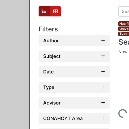
Has fi
Filters
Unive
Type:
Se
Author
Now 
Subject
Date
Type
Advisor
Loading...
CONAHCYT Area