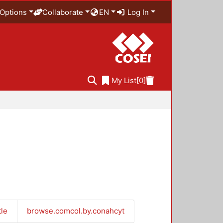
Options
Collaborate
EN
Log In
My List
[0]
tle
browse.comcol.by.conahcyt