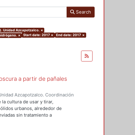
Search
). Unidad Azcapotzalco.
×
Start date: 2017
×
End date: 2017
×
ohidrógeno.
×
scura a partir de pañales
Unidad Azcapotzalco. Coordinación
NAVARRO, PERLA XOCHITL
a cultura de usar y tirar,
sólidos urbanos, alrededor de
viadas sin tratamiento a
 seria en materia de la gestión de
s desechables están compuestos
susceptibles de ser aprovechadas