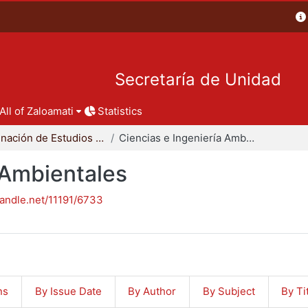
Secretaría de Unidad
All of Zaloamati
Statistics
Coordinación de Estudios de Posgrado - CBI
Ciencias e Ingeniería Ambientales
 Ambientales
handle.net/11191/6733
ns
By Issue Date
By Author
By Subject
By Ti