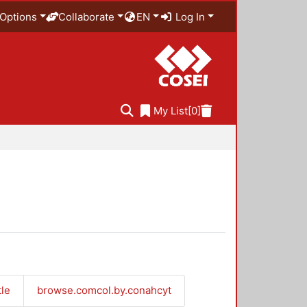
Options
Collaborate
EN
Log In
My List
[0]
tle
browse.comcol.by.conahcyt