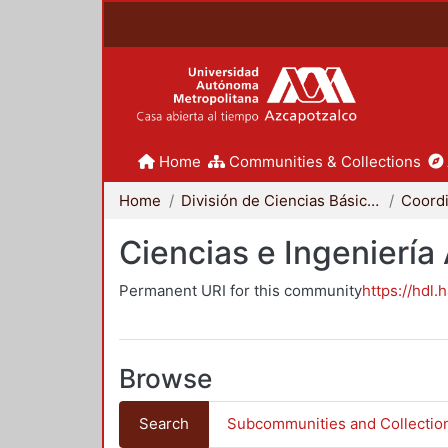
Home
Communities & Collections
Home
División de Ciencias Básicas e Ingeniería
Ciencias e Ingeniería
Permanent URI for this community
https://hdl.
Browse
Search
Subcommunities and Collectio