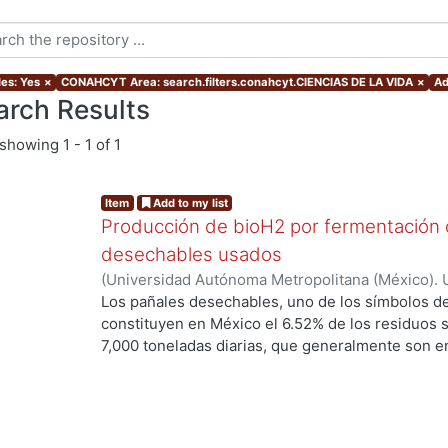
les: Yes
×
CONAHCYT Area: search.filters.conahcyt.CIENCIAS DE LA VIDA
×
Ad
arch Results
showing
1 - 1 of 1
Item
Add to my list
Producción de bioH2 por fermentación o
desechables usados
(
Universidad Autónoma Metropolitana (México). 
de Servicios de Información.
,
2017-04
)
SOTELO 
Los pañales desechables, uno de los símbolos de l
constituyen en México el 6.52% de los residuos 
ng...
7,000 toneladas diarias, que generalmente son en
disposición final. Esto constituye una deficiencia
este tipo de residuos. Sin embargo, los pañale
principalmente de celulosa y fibras sintéticas, 
por métodos biológicos. Entre éstos se encuentr