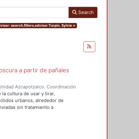
Search
visor: search.filters.advisor.Turpin, Sylvie
×
scura a partir de pañales
Unidad Azcapotzalco. Coordinación
NAVARRO, PERLA XOCHITL
a cultura de usar y tirar,
sólidos urbanos, alrededor de
viadas sin tratamiento a
 seria en materia de la gestión de
s desechables están compuestos
susceptibles de ser aprovechadas
a la fermentación oscura, que es