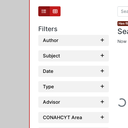
Has fi
Filters
Se
Author
Now 
Subject
Date
Type
Loadi
Advisor
CONAHCYT Area