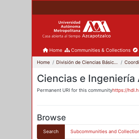
Home
Communities & Collections
Home
División de Ciencias Básicas e Ingeniería
Ciencias e Ingeniería
Permanent URI for this community
https://hdl.
Browse
Search
Subcommunities and Collectio