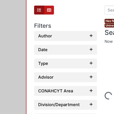
Has fi
Filters
Unive
Se
Author
Now 
Date
Type
Advisor
CONAHCYT Area
Loading...
Division/Department