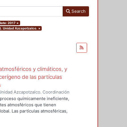
Search
date: 2017
×
). Unidad Azcapotzalco.
×
tmosféricos y climáticos, y
cerígeno de las partículas
s
Unidad Azcapotzalco. Coordinación
 LA ROSA, NAXIELI
 proceso químicamente ineficiente,
tes atmosféricos que tienen
lobal. Las partículas atmosféricas,
iglas en ingles), el monóxido de
buros aromáticos policíclicos