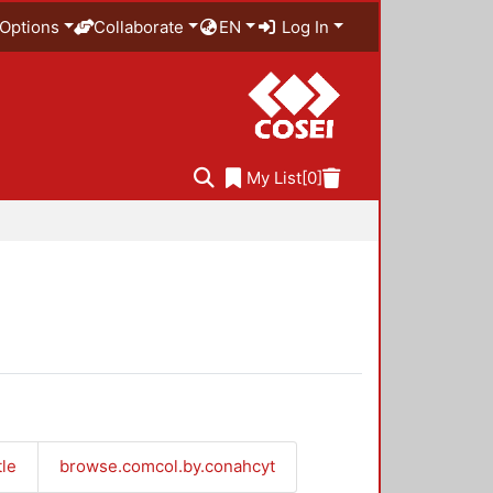
Options
Collaborate
EN
Log In
My List
[0]
tle
browse.comcol.by.conahcyt