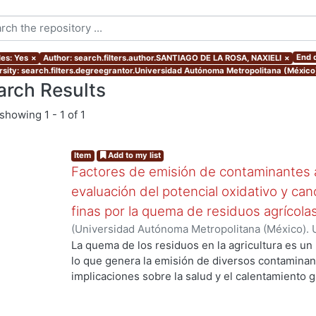
End 
les: Yes
×
Author: search.filters.author.SANTIAGO DE LA ROSA, NAXIELI
×
rsity: search.filters.degreegrantor.Universidad Autónoma Metropolitana (México
arch Results
showing
1 - 1 of 1
Item
Add to my list
Factores de emisión de contaminantes a
evaluación del potencial oxidativo y can
finas por la quema de residuos agrícola
(
Universidad Autónoma Metropolitana (México). 
de Servicios de Información.
,
2017
)
SANTIAGO DE
La quema de los residuos en la agricultura es un
lo que genera la emisión de diversos contaminan
implicaciones sobre la salud y el calentamiento g
los aerosoles de carbono orgánico (OC, por sus s
carbono(CO), el óxido nítrico (NO) y los hidrocar