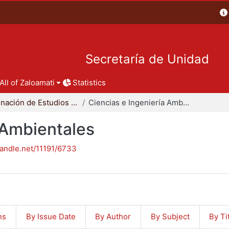
Secretaría de Unidad
All of Zaloamati
Statistics
Coordinación de Estudios de Posgrado - CBI
Ciencias e Ingeniería Ambientales
 Ambientales
handle.net/11191/6733
ns
By Issue Date
By Author
By Subject
By Ti