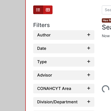
Has fi
Filters
Se
Author
Now 
Date
Type
Advisor
Loading...
CONAHCYT Area
Division/Department