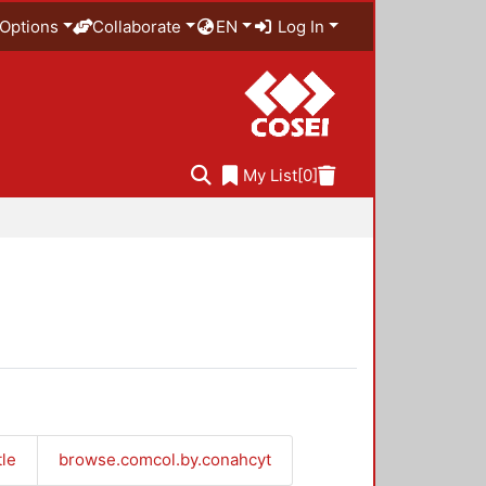
Options
Collaborate
EN
Log In
My List
[0]
tle
browse.comcol.by.conahcyt