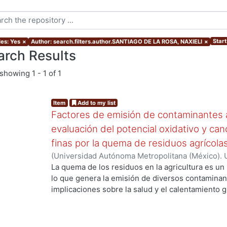
Start
les: Yes
×
Author: search.filters.author.SANTIAGO DE LA ROSA, NAXIELI
×
arch Results
showing
1 - 1 of 1
Item
Add to my list
Factores de emisión de contaminantes a
evaluación del potencial oxidativo y can
finas por la quema de residuos agrícola
(
Universidad Autónoma Metropolitana (México). 
de Servicios de Información.
,
2017
)
SANTIAGO DE
La quema de los residuos en la agricultura es un
lo que genera la emisión de diversos contaminan
implicaciones sobre la salud y el calentamiento g
los aerosoles de carbono orgánico (OC, por sus s
carbono(CO), el óxido nítrico (NO) y los hidrocar
(HAPs)se relacionan con daños a la salud y el di