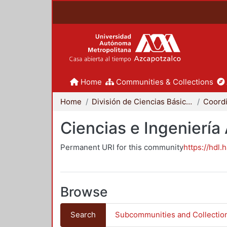
Home
Communities & Collections
Home
División de Ciencias Básicas e Ingeniería
Ciencias e Ingeniería
Permanent URI for this community
https://hdl.
Browse
Search
Subcommunities and Collectio