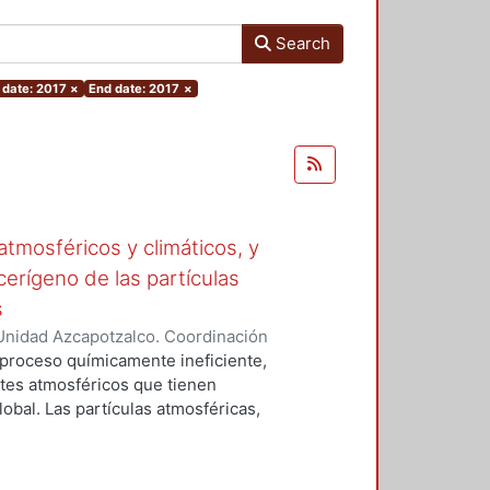
Search
 date: 2017
×
End date: 2017
×
tmosféricos y climáticos, y
cerígeno de las partículas
s
Unidad Azcapotzalco. Coordinación
 LA ROSA, NAXIELI
 proceso químicamente ineficiente,
tes atmosféricos que tienen
lobal. Las partículas atmosféricas,
iglas en ingles), el monóxido de
buros aromáticos policíclicos
óxido de carbono (CO2), el metano