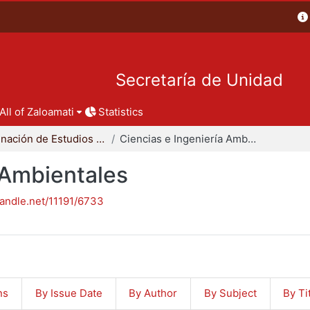
Secretaría de Unidad
All of Zaloamati
Statistics
Coordinación de Estudios de Posgrado - CBI
Ciencias e Ingeniería Ambientales
 Ambientales
handle.net/11191/6733
ns
By Issue Date
By Author
By Subject
By Ti