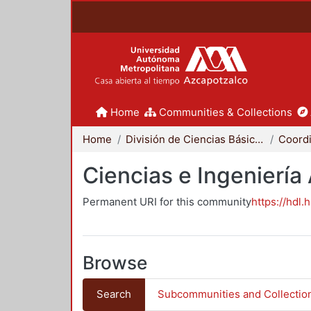
Home
Communities & Collections
Home
División de Ciencias Básicas e Ingeniería
Ciencias e Ingeniería
Permanent URI for this community
https://hdl.
Browse
Search
Subcommunities and Collectio