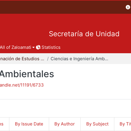
Secretaría de Unidad
All of Zaloamati
Statistics
Coordinación de Estudios de Posgrado - CBI
Ciencias e Ingeniería Ambientales
 Ambientales
handle.net/11191/6733
ns
By Issue Date
By Author
By Subject
By Ti