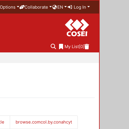
Options
Collaborate
EN
Log In
My List
[0]
tle
browse.comcol.by.conahcyt