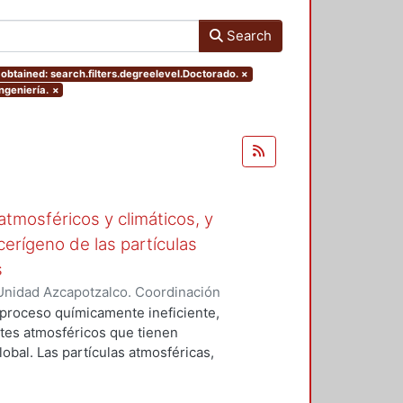
Search
obtained: search.filters.degreelevel.Doctorado.
×
ngeniería.
×
tmosféricos y climáticos, y
cerígeno de las partículas
s
Unidad Azcapotzalco. Coordinación
 LA ROSA, NAXIELI
 proceso químicamente ineficiente,
tes atmosféricos que tienen
lobal. Las partículas atmosféricas,
iglas en ingles), el monóxido de
buros aromáticos policíclicos