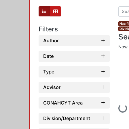
Has fi
Filters
Divis
Se
Author
Now 
Date
Type
Advisor
CONAHCYT Area
Loadin
Division/Department