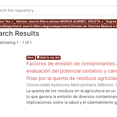
les: Yes
×
Advisor: search.filters.advisor.MUGICA ALVAREZ, VIOLETA
×
Degree 
ion/Department: search.filters.degreedepartment.División de Ciencias Básicas e I
arch Results
showing
1 - 1 of 1
Item
Add to my list
Factores de emisión de contaminantes a
evaluación del potencial oxidativo y can
finas por la quema de residuos agrícola
(
Universidad Autónoma Metropolitana (México). 
de Servicios de Información.
,
2017
)
SANTIAGO DE
La quema de los residuos en la agricultura es un
lo que genera la emisión de diversos contaminan
g...
implicaciones sobre la salud y el calentamiento g
los aerosoles de carbono orgánico (OC, por sus s
carbono(CO), el óxido nítrico (NO) y los hidrocar