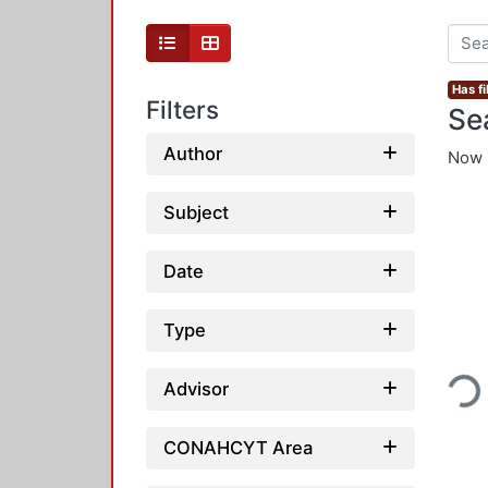
Has fi
Filters
Se
Author
Now 
Subject
Date
Type
Loading...
Advisor
CONAHCYT Area