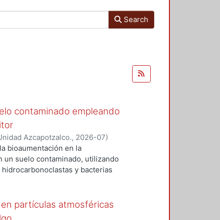
Search
uelo contaminado empleando
itor
Unidad Azcapotzalco.
,
2026-07
)
 la bioaumentación en la
 un suelo contaminado, utilizando
s hidrocarbonoclastas y bacterias
tor). Los resultados mostraron una
contaminante en todos los
la magnitud de la remoción fue
 en partículas atmosféricas
sentó una degradación limitada,
lgo