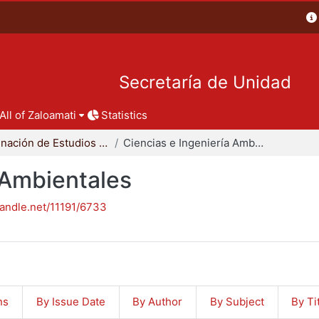
Secretaría de Unidad
All of Zaloamati
Statistics
Coordinación de Estudios de Posgrado - CBI
Ciencias e Ingeniería Ambientales
 Ambientales
handle.net/11191/6733
ns
By Issue Date
By Author
By Subject
By Ti