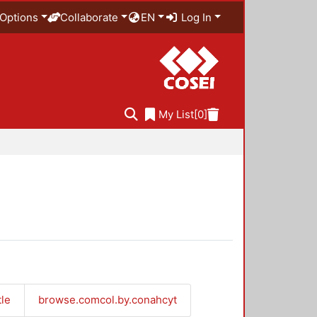
Options
Collaborate
EN
Log In
My List
[0]
tle
browse.comcol.by.conahcyt