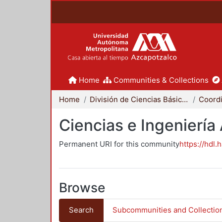
Home
Communities & Collections
Home
División de Ciencias Básicas e Ingeniería
Ciencias e Ingeniería
Permanent URI for this community
https://hdl.
Browse
Search
Subcommunities and Collectio