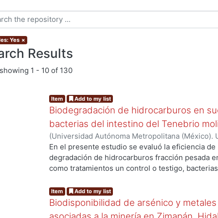
les: Yes
×
arch Results
showing
1 - 10 of 130
Item
Add to my list
Biodegradación de hidrocarburos en s
bacterias del intestino del Tenebrio mol
(
Universidad Autónoma Metropolitana (México). 
Buñay Calle, Marco Antonio
En el presente estudio se evaluó la eficiencia de
degradación de hidrocarburos fracción pesada en
como tratamientos un control o testigo, bacteria
del tracto digestivo de Tenebrio molitor (T. moli
disminución progresiva de la concentración del 
Item
Add to my list
tratamientos a lo largo del tiempo; sin embargo, 
Biodisponibilidad de arsénico y metales
diferente entre ellos. El tratamiento testigo pre
asociadas a la minería en Zimapán, Hida