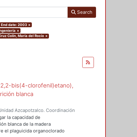
Search
End date: 2003
×
Ingeniería
×
Cruz Colín, María del Rocío
×
-2,2-bis(4-clorofenil)etano),
rición blanca
Unidad Azcapotzalco. Coordinación
n, María del Rocío
gar la capacidad de
ión blanca de la madera
 el plaguicida organoclorado