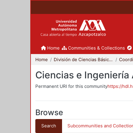
Home
Communities & Collections
Home
División de Ciencias Básicas e Ingeniería
Ciencias e Ingeniería
Permanent URI for this community
https://hdl.
Browse
Search
Subcommunities and Collectio