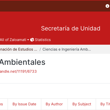
Secretaría de Unidad
All of Zaloamati
Statistics
Coordinación de Estudios de Posgrado - CBI
Ciencias e Ingeniería Ambientales
 Ambientales
handle.net/11191/6733
ns
By Issue Date
By Author
By Subject
By Ti