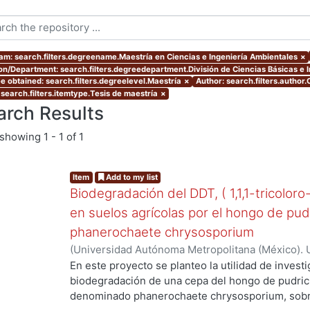
am: search.filters.degreename.Maestría en Ciencias e Ingeniería Ambientales
×
ion/Department: search.filters.degreedepartment.División de Ciencias Básicas e 
e obtained: search.filters.degreelevel.Maestría
×
Author: search.filters.author.
 search.filters.itemtype.Tesis de maestría
×
arch Results
showing
1 - 1 of 1
Item
Add to my list
Biodegradación del DDT, ( 1,1,1-tricoloro
en suelos agrícolas por el hongo de pud
phanerochaete chrysosporium
(
Universidad Autónoma Metropolitana (México). 
de Servicios de Información.
,
2003-06
)
Cruz Colí
En este proyecto se planteo la utilidad de investi
biodegradación de una cepa del hongo de pudric
denominado phanerochaete chrysosporium, sobre