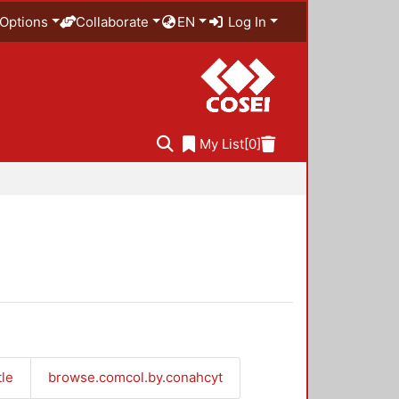
Options
Collaborate
EN
Log In
My List
[0]
tle
browse.comcol.by.conahcyt