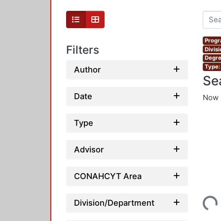
Progr
Filters
Divis
Degre
Type:
Author
Se
Date
Now 
Type
Advisor
CONAHCYT Area
Loading...
Division/Department